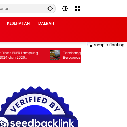
KESEHATAN
DAERAH
×
nas PUPR Lampung
Tambang Galian C Diduga Ilegal Masih
 dan 2026
Beroperasi, KIP Sultra: Kepastian Hukum di
D Ke Kejati
Tangan Kapolres Konawe yang Baru
Dipertanyakan