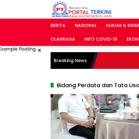
Langsung
ke
konten
BERITA
NASIONAL
HUKUM & KRIM
OLAHRAGA
INFO COVID-19
EKON
×
Breaking News
Bidang Perdata dan Tata Us