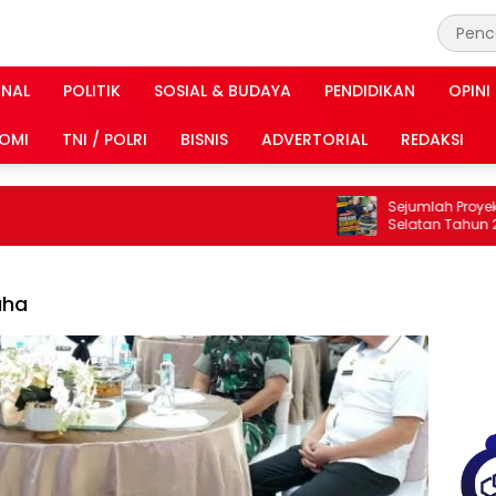
INAL
POLITIK
SOSIAL & BUDAYA
PENDIDIKAN
OPINI
OMI
TNI / POLRI
BISNIS
ADVERTORIAL
REDAKSI
Sejumlah Proyek Di
Selatan Tahun 2024
Dilaporkan DPP KAMPU
Lampung
aha