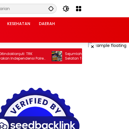
KESEHATAN
DAERAH
×
aklanjuti: TRK
Sejumlah Proyek Dinas PUPR Lampung
 Independensi Polres
Selatan Tahun 2024 dan 2026
Dilaporkan DPP KAMPUD Ke Kejati
Lampung