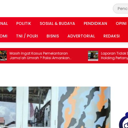
INAL
POLITIK
SOSIAL & BUDAYA
PENDIDIKAN
OPINI
OMI
TNI / POLRI
BISNIS
ADVERTORIAL
REDAKSI
Masih Ingat Kasus Pemelantaran
Laporan Tidak Ditind
Jama’ah Umrah ? Polisi Amankan
Holding Pertanyakan
Direktur PT Travelina Indonesia
Kolaka