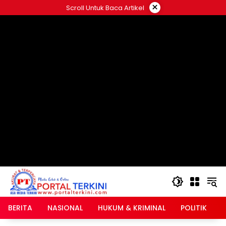
Langsung
×
Scroll Untuk Baca Artikel
ke
google.com, pub-2546408695661880, DIRECT,
konten
f08c47fec0942fa0
BERITA
NASIONAL
HUKUM & KRIMINAL
POLITIK