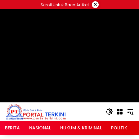
Langsung
×
Scroll Untuk Baca Artikel
ke
google.com, pub-2546408695661880, DIRECT,
konten
f08c47fec0942fa0
BERITA
NASIONAL
HUKUM & KRIMINAL
POLITIK