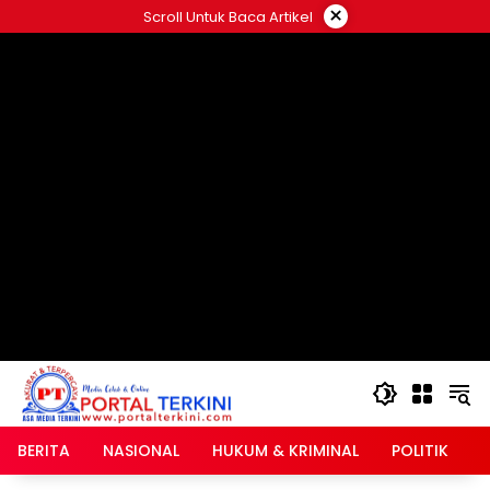
Langsung
×
Scroll Untuk Baca Artikel
ke
google.com, pub-2546408695661880, DIRECT,
konten
f08c47fec0942fa0
BERITA
NASIONAL
HUKUM & KRIMINAL
POLITIK