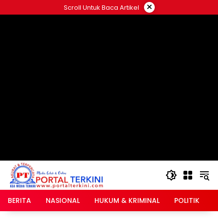
Langsung
×
Scroll Untuk Baca Artikel
ke
google.com, pub-2546408695661880, DIRECT,
konten
f08c47fec0942fa0
BERITA
NASIONAL
HUKUM & KRIMINAL
POLITIK