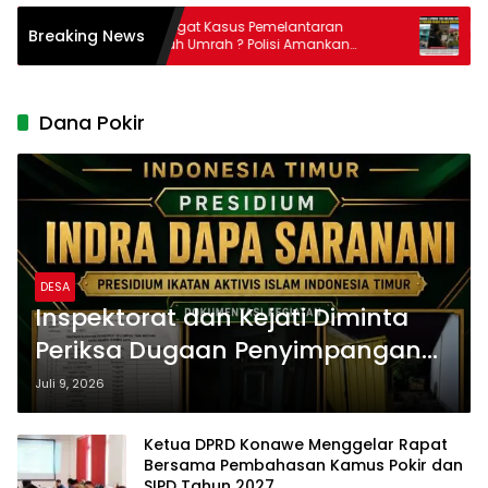
Masih Ingat Kasus Pemelantaran
Lapora
Breaking News
h
Jama’ah Umrah ? Polisi Amankan
Holdin
Direktur PT Travelina Indonesia
Kolak
Dana Pokir
DESA
Inspektorat dan Kejati Diminta
Periksa Dugaan Penyimpangan
DD dan Pengadaan Pokir DPRD di
Juli 9, 2026
Desa Rambu-Rambu Jaya
Kecamatan Ranomeeto
Ketua DPRD Konawe Menggelar Rapat
Bersama Pembahasan Kamus Pokir dan
SIPD Tahun 2027