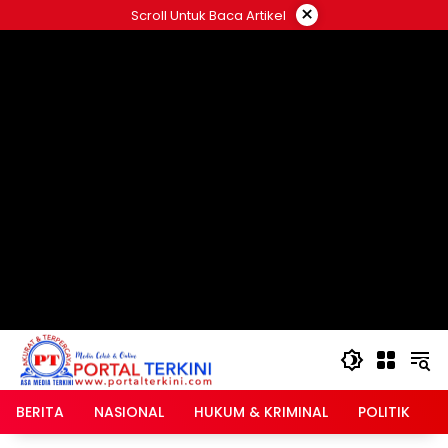
Langsung
×
Scroll Untuk Baca Artikel
ke
google.com, pub-2546408695661880, DIRECT,
konten
f08c47fec0942fa0
BERITA
NASIONAL
HUKUM & KRIMINAL
POLITIK