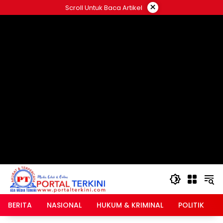
Langsung
×
Scroll Untuk Baca Artikel
ke
google.com, pub-2546408695661880, DIRECT,
konten
f08c47fec0942fa0
BERITA
NASIONAL
HUKUM & KRIMINAL
POLITIK