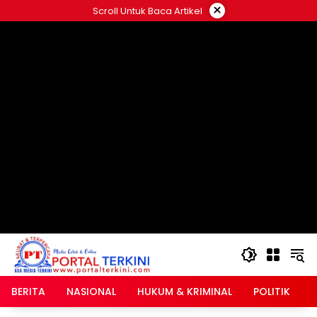
Langsung
×
Scroll Untuk Baca Artikel
ke
google.com, pub-2546408695661880, DIRECT,
konten
f08c47fec0942fa0
BERITA
NASIONAL
HUKUM & KRIMINAL
POLITIK