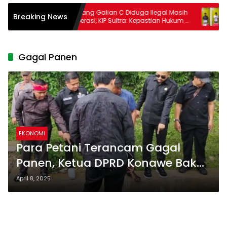
ng
Tambang Galian C Diduga Ilegal Masih
Dua
Breaking News
Beroperasi, KIP Sultra: Kepastian Hukum di
Satr
Tangan Kapolres Konawe yang Baru
Dipertanyakan
Gagal Panen
EKONOMI
Para Petani Terancam Gagal
Panen, Ketua DPRD Konawe Bakal
RDP dengan BWS IV Kendari
April 8, 2025