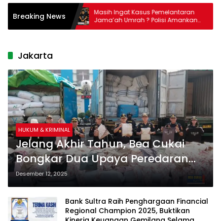
 Bauksit
Masih Ingat Kasus Pemelantaran
Breaking News
Pemerintah
Jama’ah Umrah ? Polisi Amankan
Direktur PT Travelina Indonesia
Jakarta
HUKUM & KRIMINAL
Jelang Akhir Tahun, Bea Cukai
Bongkar Dua Upaya Peredaran
Produk Garmen Ilegal
Desember 12, 2025
Bank Sultra Raih Penghargaan Financial
Regional Champion 2025, Buktikan
Kinerja Keuangan Gemilang Selama