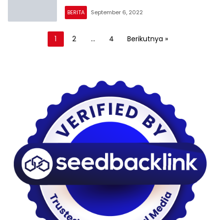
BERITA
September 6, 2022
Paginasi
1
2
…
4
Berikutnya »
pos