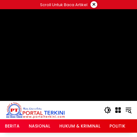
Langsung
×
Scroll Untuk Baca Artikel
ke
google.com, pub-2546408695661880, DIRECT,
konten
f08c47fec0942fa0
BERITA
NASIONAL
HUKUM & KRIMINAL
POLITIK