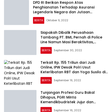
DPD RI Berikan Respon Atas
Penghianatan Terhadap Asuransi
Legendaris Negara dan Jutaan
Nasabahnya
BERITA
Oktober 9, 2022
Siapakah Dibalik Perusahaan
Tambang PT. BMI, Pernah di Police
Line Namun Masi Beraktivitas,
Bareskrim Polri Diminta Bertindak
BERITA
September 30, 2022
Terkait Rp. 155 Triliun dari Judi
Online, IPW Desak Polri Usut
Keterlibatan RBT dan Yoga Susilo di
Kasus Sambo
BERITA
September 19, 2022
Tunjangan Profesi Guru Bakal
Dihapus, PGRI Minta
Kemendikbudristek Jujur dan
Terbuka
BERITA
September 16, 2022