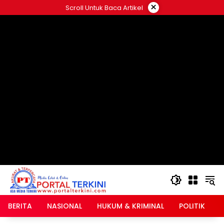
Langsung
×
Scroll Untuk Baca Artikel
ke
google.com, pub-2546408695661880, DIRECT,
konten
f08c47fec0942fa0
BERITA
NASIONAL
HUKUM & KRIMINAL
POLITIK