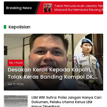
 Akhirnya Ditangkap
Tokoh Pemuda Aceh Jakarta: Pelantikan
Breaking News
sta Deli Serdang
Mawardi Nur Membuka Peluang Baru
bagi Kemajuan Migas Aceh
Kepolisian
TNI / POLRI
Desakan Keras Kepada Kapolri,
Tolak Keras Banding Kompol DK,
Tegaskan Integritas
Juli 17, 2026
Bhayangkara
LSM WRI Sultra: Polisi Jangan Hanya Cari
Dokumen, Pelaku Utama Ketua LEM
Harus Diperiksa!