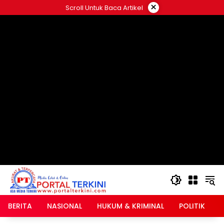
Langsung
×
Scroll Untuk Baca Artikel
ke
google.com, pub-2546408695661880, DIRECT,
konten
f08c47fec0942fa0
BERITA
NASIONAL
HUKUM & KRIMINAL
POLITIK