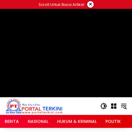
Langsung
×
Scroll Untuk Baca Artikel
ke
google.com, pub-2546408695661880, DIRECT,
konten
f08c47fec0942fa0
BERITA
NASIONAL
HUKUM & KRIMINAL
POLITIK