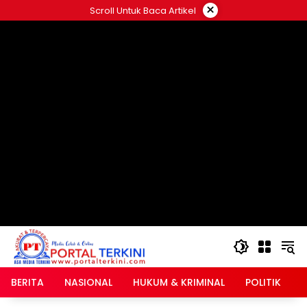
Langsung
×
Scroll Untuk Baca Artikel
ke
google.com, pub-2546408695661880, DIRECT,
konten
f08c47fec0942fa0
BERITA
NASIONAL
HUKUM & KRIMINAL
POLITIK