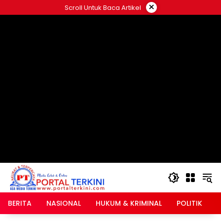
Langsung
×
Scroll Untuk Baca Artikel
ke
google.com, pub-2546408695661880, DIRECT,
konten
f08c47fec0942fa0
BERITA
NASIONAL
HUKUM & KRIMINAL
POLITIK