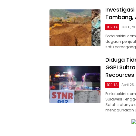
Investigasi
Tambang, A
BERITA
Juli 6, 2
Portalterkini.co
dugaan penjualan
satu pemegang I
Diduga Tid
GSPI Sultra
Recources
BERITA
April 25
Portalterkini.c
Sulawesi Tengg
Salah satunya a
menggunakan j