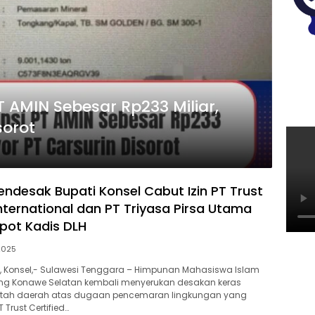
 AMIN Sebesar Rp233 Miliar,
sorot
ndesak Bupati Konsel Cabut Izin PT Trust
nternational dan PT Triyasa Pirsa Utama
pot Kadis DLH
 2025
om, Konsel,- Sulawesi Tenggara – Himpunan Mahasiswa Islam
ng Konawe Selatan kembali menyerukan desakan keras
tah daerah atas dugaan pencemaran lingkungan yang
 Trust Certified…