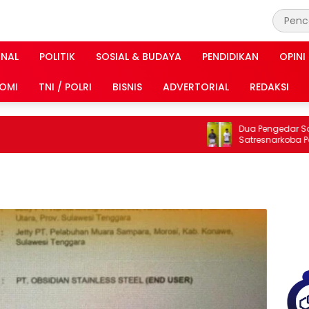
INAL
POLITIK
SOSIAL & BUDAYA
PENDIDIKAN
OPINI
OMI
TNI / POLRI
BISNIS
ADVERTORIAL
REDAKSI
Dua Pengedar Sabu Ak
Satresnarkoba Polrest