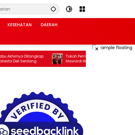
KESEHATAN
DAERAH
×
hirnya Ditangkap
Tokoh Pemuda Aceh Jakarta: Pelantikan
a Deli Serdang
Mawardi Nur Membuka Peluang Baru
bagi Kemajuan Migas Aceh