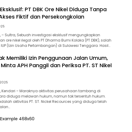
 Eksklusif: PT DBK Ore Nikel Diduga Tanpa
kses Fiktif dan Persekongkolan
025
m, – Sultra, Sebuah investigasi eksklusif mengungkapkan
 ore nikel ilegal oleh PT Dharma Bumi Kolaka (PT DBK), salah
UP (Izin Usaha Pertambangan) di Sulawesi Tenggara. Hasil…
ak Memiliki Izin Penggunaan Jalan Umum,
 Minta APH Panggil dan Periksa PT. ST Nikel
, 2025
om, Kendari – Maraknya aktivitas perusahaan tambang di
ara diduga melawan hukum, namun tak tersentuh hukum.
dalah aktivitas PT. ST. Nickel Recources yang diduga telah
alan…