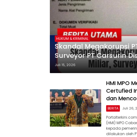
HUKUM & KRIMINAL
Skandal Megakorupsi PT
Surveyor PT Carsurin Di
Juli 15, 2026
HMI MPO Me
Certufied I
dan Menco
BERITA
Juli 26,
Portalterkini.c
(HMI) MPO Caba
kepada pemerin
dilakukan oleh PT