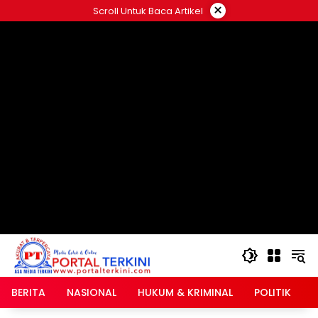
Langsung
×
Scroll Untuk Baca Artikel
ke
google.com, pub-2546408695661880, DIRECT,
konten
f08c47fec0942fa0
BERITA
NASIONAL
HUKUM & KRIMINAL
POLITIK