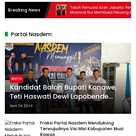
 Akhirnya Ditangkap
Tokoh Pemuda Aceh Jakarta: Pelantikan
Breaking News
sta Deli Serdang
Mawardi Nur Membuka Peluang Baru
bagi Kemajuan Migas Aceh
Partai Nasdem
BERITA
Kandidat Balon Bupati Konawe,
Teti Haswati Dewi Lapobende
Mengambil Formulir Pendaftaran
April 24, 2024
ke Partai Nasdem
Fraksi Partai Nasdem Mendukung
Terwujudnya Visi Misi Kabupaten Musi
Rawas