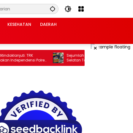
KESEHATAN
DAERAH
×
ndaklanjuti: TRK
Sejumlah Proyek Dinas PUPR Lampung
an Independensi Polres
Selatan Tahun 2024 dan 2026
Dilaporkan DPP KAMPUD Ke Kejati
Lampung