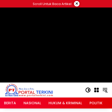
Langsung
×
Scroll Untuk Baca Artikel
ke
google.com, pub-2546408695661880, DIRECT,
konten
f08c47fec0942fa0
BERITA
NASIONAL
HUKUM & KRIMINAL
POLITIK