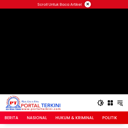
Langsung
×
Scroll Untuk Baca Artikel
ke
google.com, pub-2546408695661880, DIRECT,
konten
f08c47fec0942fa0
BERITA
NASIONAL
HUKUM & KRIMINAL
POLITIK