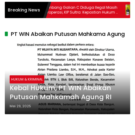
ampung
Tambang Galian C Diduga Ilegal Masih
Breaking News
Beroperasi, KIP Sultra: Kepastian Hukum di
Tangan Kapolres Konawe yang Baru
Dipertanyakan
PT WIN Abaikan Putusan Mahkama Agung
HUKUM & KRIMINAL
Kebal Hukum, PT WIN Abaikan
Putusan Mahkamah Agung RI
Mei 29, 2025