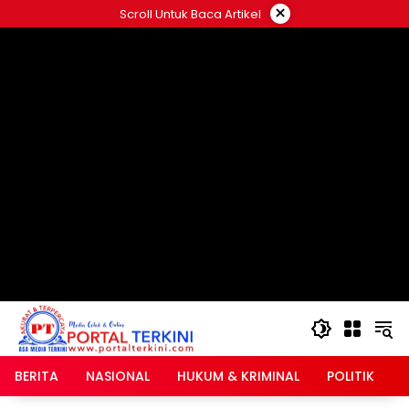
Langsung
×
Scroll Untuk Baca Artikel
ke
google.com, pub-2546408695661880, DIRECT,
konten
f08c47fec0942fa0
BERITA
NASIONAL
HUKUM & KRIMINAL
POLITIK