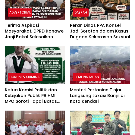
ADVERTORIAL
DAERAH
Terima Aspirasi
Peran Dinas PPA Konsel
Masyarakat, DPRD Konawe
Jadi Sorotan dalam Kasus
Janji Bakal Selesaikan
Dugaan Kekerasan Seksual
Batas Kecamatan yang
Berpolemik Selama 17
Tahun
HUKUM & KRIMINAL
PEMERINTAHAN
Ketua Komisi Politik dan
Menteri Pertanian Tinjau
Kebijakan Publik PB HMI
Langsung Lokasi Banjir di
MPO Soroti Tapal Batas
Kota Kendari
dan Pertambangan di
Wilayah Adat Pondidaha