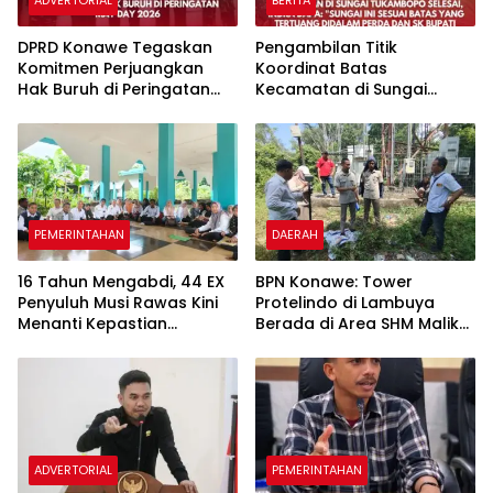
DPRD Konawe Tegaskan
Pengambilan Titik
Komitmen Perjuangkan
Koordinat Batas
Hak Buruh di Peringatan
Kecamatan di Sungai
May Day 2026
Tukambopo Selesai, Indra
Dapa: Sungai ini Sesuai
Batas yang Tertuang
Didalam Perda dan SK
Bupati
PEMERINTAHAN
DAERAH
16 Tahun Mengabdi, 44 EX
BPN Konawe: Tower
Penyuluh Musi Rawas Kini
Protelindo di Lambuya
Menanti Kepastian
Berada di Area SHM Malik
Pengalihan ke Kementerian
Pagala Tanpa Izin yang
Pertanian
Sah
ADVERTORIAL
PEMERINTAHAN