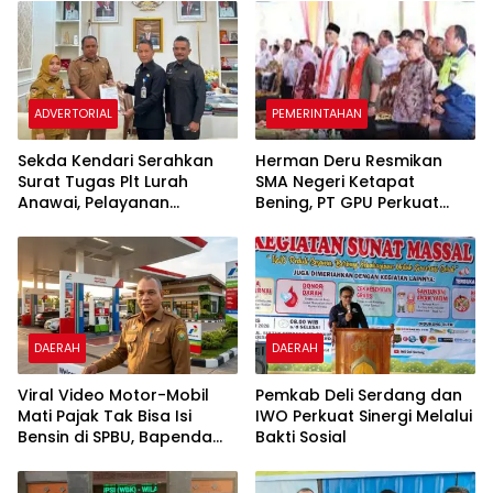
ADVERTORIAL
PEMERINTAHAN
Sekda Kendari Serahkan
Herman Deru Resmikan
Surat Tugas Plt Lurah
SMA Negeri Ketapat
Anawai, Pelayanan
Bening, PT GPU Perkuat
Masyarakat Dipastikan
Pemerataan Pendidikan di
Tetap Berjalan
Muratara
DAERAH
DAERAH
​Viral Video Motor-Mobil
Pemkab Deli Serdang dan
Mati Pajak Tak Bisa Isi
IWO Perkuat Sinergi Melalui
Bensin di SPBU, Bapenda
Bakti Sosial
Sultra “Itu Tidak Benar”