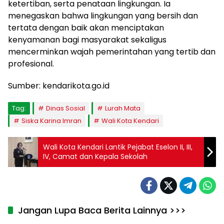
ketertiban, serta penataan lingkungan. Ia
menegaskan bahwa lingkungan yang bersih dan
tertata dengan baik akan menciptakan
kenyamanan bagi masyarakat sekaligus
mencerminkan wajah pemerintahan yang tertib dan
profesional.
Sumber: kendarikota.go.id
Tag:
Dinas Sosial
Lurah Mata
Siska Karina Imran
Wali Kota Kendari
Wali Kota Kendari Lantik Pejabat Eselon II, III,
IV, Camat dan Kepala Sekolah
Jangan Lupa Baca Berita Lainnya >>>