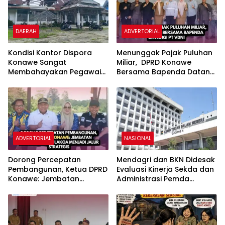
DAERAH
ADVERTORIAL
Kondisi Kantor Dispora
Menunggak Pajak Puluhan
Konawe Sangat
Miliar, DPRD Konawe
Membahayakan Pegawai
Bersama Bapenda Datangi
Dalam Melakukan Aktivitas
PT VDNI
ADVERTORIAL
NASIONAL
Dorong Percepatan
Mendagri dan BKN Didesak
Pembangunan, Ketua DPRD
Evaluasi Kinerja Sekda dan
Konawe: Jembatan
Administrasi Pemda
Pondidaha-Sabulakoa
Konawe Terkait Batas
Menjadi Jalur Strategis
Kecamatan Pondidaha –
Amonggedo