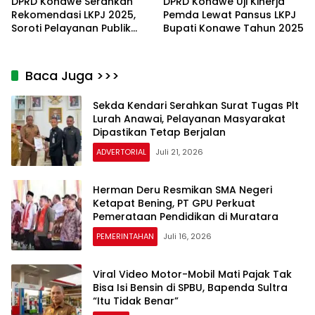
DPRD Konawe Serahkan
DPRD Konawe Uji Kinerja
Rekomendasi LKPJ 2025,
Pemda Lewat Pansus LKPJ
Soroti Pelayanan Publik
Bupati Konawe Tahun 2025
hingga Infrastruktur
Baca Juga >>>
Sekda Kendari Serahkan Surat Tugas Plt
Lurah Anawai, Pelayanan Masyarakat
Dipastikan Tetap Berjalan
ADVERTORIAL
Juli 21, 2026
Herman Deru Resmikan SMA Negeri
Ketapat Bening, PT GPU Perkuat
Pemerataan Pendidikan di Muratara
PEMERINTAHAN
Juli 16, 2026
​Viral Video Motor-Mobil Mati Pajak Tak
Bisa Isi Bensin di SPBU, Bapenda Sultra
“Itu Tidak Benar”