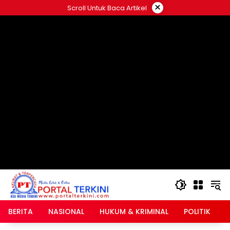
Langsung
×
Scroll Untuk Baca Artikel
ke
google.com, pub-2546408695661880, DIRECT,
konten
f08c47fec0942fa0
BERITA
NASIONAL
HUKUM & KRIMINAL
POLITIK