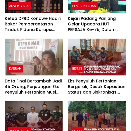
ADVERTORIAL
PEMERINTAHAN
Ketua DPRD Konawe Hadiri
Kejari Padang Panjang
Rakor Pemberantasan
Gelar Upacara HUT
Tindak Pidana Korupsi
PERSAJA Ke-75, Dalam
Terintegrasi di DPRD Sultra
Mengawal Kedaulatan
DAERAH
BISNIS
Data Final Bertambah Jadi
Eks Penyuluh Pertanian
45 Orang, Perjuangan Eks
Bergerak, Desak Kepastian
Penyuluh Pertanian Musi
Status dan Sinkronisasi
Rawas Kian Mendekati Titik
Data Nasional
Terang
ADVERTORIAL
BERITA