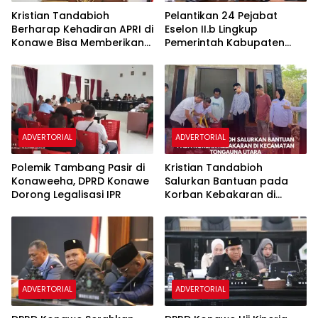
Kristian Tandabioh
Pelantikan 24 Pejabat
Berharap Kehadiran APRI di
Eselon II.b Lingkup
Konawe Bisa Memberikan
Pemerintah Kabupaten
Solusi Bagi Penambang
Buton Utara Wajib
Pasir
Dibatalkan
ADVERTORIAL
ADVERTORIAL
Polemik Tambang Pasir di
Kristian Tandabioh
Konaweeha, DPRD Konawe
Salurkan Bantuan pada
Dorong Legalisasi IPR
Korban Kebakaran di
Kecamatan Tongauna
Utara
ADVERTORIAL
ADVERTORIAL