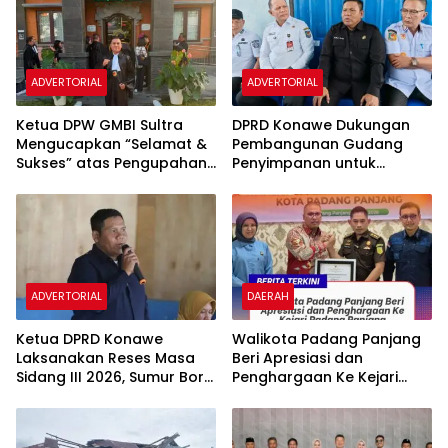
ADVERTORIAL
ADVERTORIAL
Ketua DPW GMBI Sultra
DPRD Konawe Dukungan
Mengucapkan “Selamat &
Pembangunan Gudang
Sukses” atas Pengupahan
Penyimpanan untuk
Advokat Berriawan di
Menjaga Stabilitas Harga
Denpasar
Gabah Petani
ADVERTORIAL
DAERAH
Ketua DPRD Konawe
Walikota Padang Panjang
Laksanakan Reses Masa
Beri Apresiasi dan
Sidang III 2026, Sumur Bor
Penghargaan Ke Kejari
Jadi Prioritas Warga Desa
Padang Panjang
Kumapo