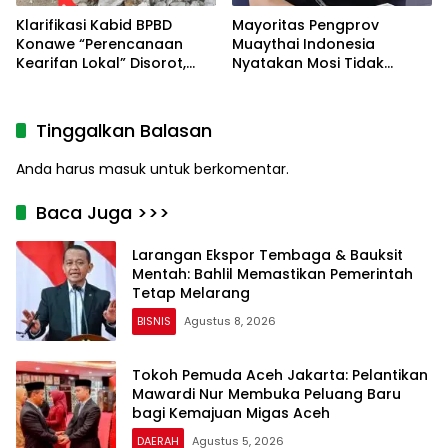
Klarifikasi Kabid BPBD
Mayoritas Pengprov
Konawe “Perencanaan
Muaythai Indonesia
Kearifan Lokal” Disorot,
Nyatakan Mosi Tidak
Polres dan Kejari Konawe
Percaya kepada La Nyalla
Didesak Panggil dan
Mattalitti
Periksa PPK Bersama
Tinggalkan Balasan
Kontraktor Pelaksana
Anda harus
masuk
untuk berkomentar.
Baca Juga >>>
Larangan Ekspor Tembaga & Bauksit
Mentah: Bahlil Memastikan Pemerintah
Tetap Melarang
BISNIS
Agustus 8, 2026
Tokoh Pemuda Aceh Jakarta: Pelantikan
Mawardi Nur Membuka Peluang Baru
bagi Kemajuan Migas Aceh
DAERAH
Agustus 5, 2026