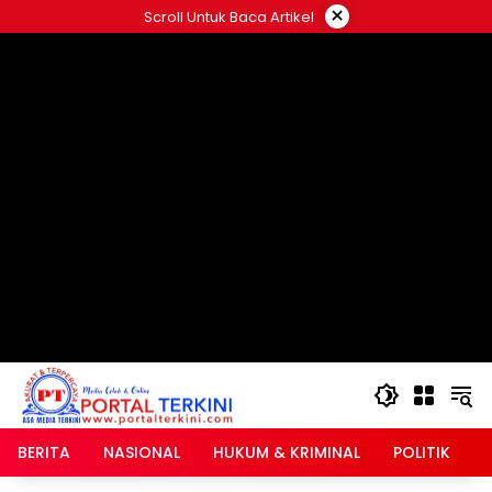
Langsung
×
Scroll Untuk Baca Artikel
ke
google.com, pub-2546408695661880, DIRECT,
konten
f08c47fec0942fa0
BERITA
NASIONAL
HUKUM & KRIMINAL
POLITIK