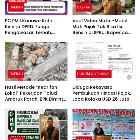
DAERAH
DAERAH
PC PMII Konawe Kritik
​Viral Video Motor-Mobil
Kinerja DPRD: Fungai
Mati Pajak Tak Bisa Isi
Pengawasan Lemah,
Bensin di SPBU, Bapenda
Produktifitas Perda
Sultra “Itu Tidak Benar”
Dipertanyakan
DAERAH
HUKUM & KRIMINAL
Hasil Metode “Kearifan
Diduga Rekayasa
Lokal” Pekerjaan Talud
Pembukuan Hindari Pajak,
Ambruk Parah, BPK Diminta
Laba Kolaka USD 26 Juta
Audit Khusus dan Secara
Mengalir ke Singapura, PT
Menyeluruh BPBD Konawe
Rimau New World Terseret
Dugaan Pencucian Uang