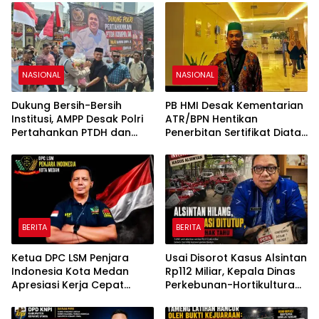
Negara
NASIONAL
NASIONAL
Dukung Bersih-Bersih
PB HMI Desak Kementarian
Institusi, AMPP Desak Polri
ATR/BPN Hentikan
Pertahankan PTDH dan
Penerbitan Sertifikat Diatas
Pidanakan Kompol DK
Tanah Ulayat
BERITA
BERITA
Ketua DPC LSM Penjara
Usai Disorot Kasus Alsintan
Indonesia Kota Medan
Rp112 Miliar, Kepala Dinas
Apresiasi Kerja Cepat
Perkebunan-Hortikultura
Polsek Medan Tembung,
Sultra Diduga Putus
Ungkap Kasus Dugaan
Komunikasi dengan Media