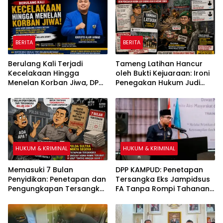
Pemerasan
BERITA
BERITA
Berulang Kali Terjadi
Tameng Latihan Hancur
Kecelakaan Hingga
oleh Bukti Kejuaraan: Ironi
Menelan Korban Jiwa, DPD
Penegakan Hukum Judi
KNPI Konawe Utara Desak
Sabung Ayam di Medan
Penghentian Aktivitas
Johor
Hauling dan Evaluasi Total
Perizinan PT Sultra Prima
Lestari
HUKUM & KRIMINAL
HUKUM & KRIMINAL
Memasuki 7 Bulan
DPP KAMPUD: Penetapan
Penyidikan: Penetapan dan
Tersangka Eks Jampidsus
Pengungkapan Tersangka
FA Tanpa Rompi Tahanan
Kasus Pengadaan Fiktif
dan Borgol, Ada Perlakuan
Bibit Pala dan Kakao Rp26
Khusus
Miliar Dipertanyakan