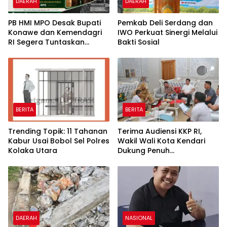
DAERAH
DAERAH
PB HMI MPO Desak Bupati
Pemkab Deli Serdang dan
Konawe dan Kemendagri
IWO Perkuat Sinergi Melalui
RI Segera Tuntaskan
Bakti Sosial
Persoalan Tapal Batas
Pondidaha–Amonggedo
BERITA
BERITA
Trending Topik: 11 Tahanan
Terima Audiensi KKP RI,
Kabur Usai Bobol Sel Polres
Wakil Wali Kota Kendari
Kolaka Utara
Dukung Penuh
Pembangunan Kawasan
Pesisir di Tiga Kelurahan
DAERAH
NASIONAL