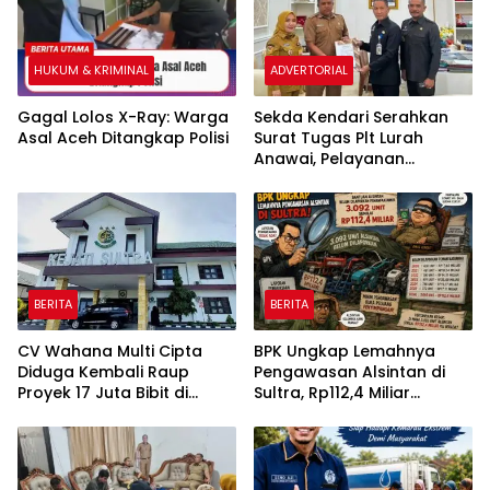
HUKUM & KRIMINAL
ADVERTORIAL
Gagal Lolos X-Ray: Warga
Sekda Kendari Serahkan
Asal Aceh Ditangkap Polisi
Surat Tugas Plt Lurah
Anawai, Pelayanan
Masyarakat Dipastikan
Tetap Berjalan
BERITA
BERITA
CV Wahana Multi Cipta
BPK Ungkap Lemahnya
Diduga Kembali Raup
Pengawasan Alsintan di
Proyek 17 Juta Bibit di
Sultra, Rp112,4 Miliar
Tengah Bayang-Bayang
Bantuan Belum Dilaporkan
Kasus Rp26 Miliar,
Pemanfaatannya
Kasipenkum: Kami
Menunggu P21 dari Polda