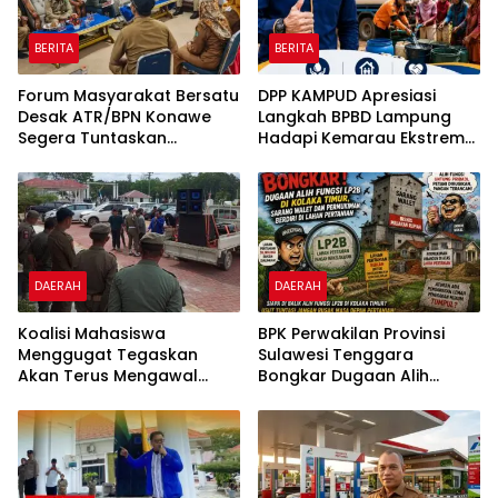
Sultra
BERITA
BERITA
Forum Masyarakat Bersatu
DPP KAMPUD Apresiasi
Desak ATR/BPN Konawe
Langkah BPBD Lampung
Segera Tuntaskan
Hadapi Kemarau Ekstrem
Sengketa Tanah di Desa
Lewat Program Bantuan Air
Olu Onua, Beri Tenggat
Bersih
Waktu 2×24 Jam
DAERAH
DAERAH
Koalisi Mahasiswa
BPK Perwakilan Provinsi
Menggugat Tegaskan
Sulawesi Tenggara
Akan Terus Mengawal
Bongkar Dugaan Alih
Efektivitas Kinerja DPRD
Fungsi LP2B di Kolaka
Kabupaten Konawe
Timur, Sarang Walet dan
Permukiman Berdiri di
Lahan Pertanian