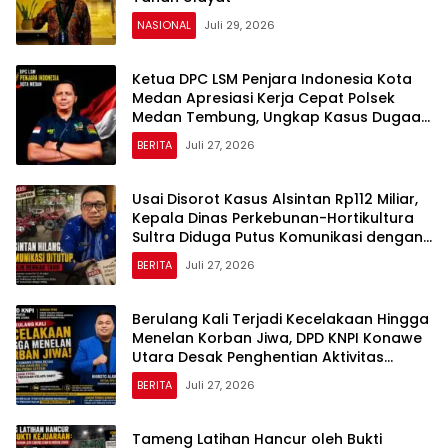
NASIONAL
Juli 29, 2026
Ketua DPC LSM Penjara Indonesia Kota
Medan Apresiasi Kerja Cepat Polsek
Medan Tembung, Ungkap Kasus Dugaan
Pemerasan
BERITA
Juli 27, 2026
Usai Disorot Kasus Alsintan Rp112 Miliar,
Kepala Dinas Perkebunan-Hortikultura
Sultra Diduga Putus Komunikasi dengan
Media
BERITA
Juli 27, 2026
Berulang Kali Terjadi Kecelakaan Hingga
Menelan Korban Jiwa, DPD KNPI Konawe
Utara Desak Penghentian Aktivitas
Hauling dan Evaluasi Total Perizinan PT
BERITA
Juli 27, 2026
Sultra Prima Lestari
Tameng Latihan Hancur oleh Bukti