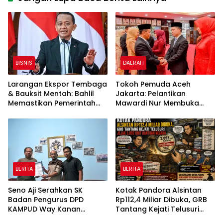
BISNIS
DAERAH
Larangan Ekspor Tembaga
Tokoh Pemuda Aceh
& Bauksit Mentah: Bahlil
Jakarta: Pelantikan
Memastikan Pemerintah
Mawardi Nur Membuka
Tetap Melarang
Peluang Baru bagi
Kemajuan Migas Aceh
BERITA
BERITA
Seno Aji Serahkan SK
Kotak Pandora Alsintan
Badan Pengurus DPD
Rp112,4 Miliar Dibuka, GRB
KAMPUD Way Kanan
Tantang Kejati Telusuri
Kepada Jon Hendra
Jejak 3.092 Unit Bantuan