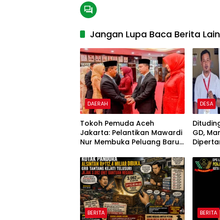
Jangan Lupa Baca Berita Lai
DAERAH
DESA
Tokoh Pemuda Aceh
Ditudi
Jakarta: Pelantikan Mawardi
GD, Ma
Nur Membuka Peluang Baru
Dipert
bagi Kemajuan Migas Aceh
BERITA
BERITA