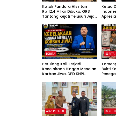
Kotak Pandora Alsintan
Ketua D
Rp112,4 Miliar Dibuka, GRB
Indone
Tantang Kejati Telusuri Jejak
Apresia
3.092 Unit Bantuan Negara
Medan 
Kasus 
BERITA
BERITA
Berulang Kali Terjadi
Tameng
Kecelakaan Hingga Menelan
Bukti Ke
Korban Jiwa, DPD KNPI
Penega
Konawe Utara Desak
Sabung
Penghentian Aktivitas
Johor
Hauling dan Evaluasi Total
Perizinan PT Sultra Prima
Lestari
ADVERTORIAL
KONST