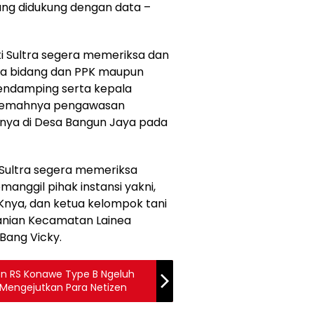
yang didukung dengan data –
ti Sultra segera memeriksa dan
ala bidang dan PPK maupun
endamping serta kepala
 lemahnya pengawasan
snya di Desa Bangun Jaya pada
 Sultra segera memeriksa
nggil pihak instansi yakni,
PKnya, dan ketua kelompok tani
anian Kecamatan Lainea
Bang Vicky.
ien RS Konawe Type B Ngeluh
 Mengejutkan Para Netizen