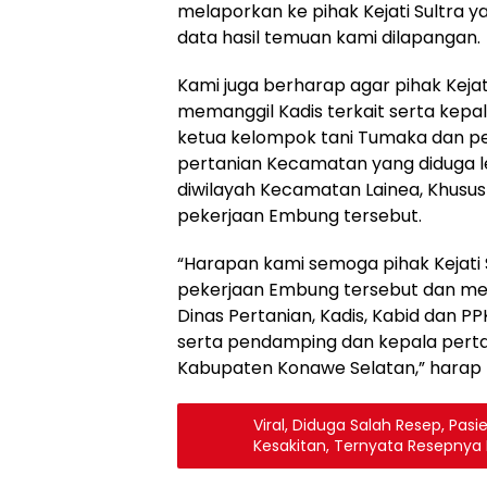
melaporkan ke pihak Kejati Sultra 
data hasil temuan kami dilapangan.
Kami juga berharap agar pihak Keja
memanggil Kadis terkait serta kep
ketua kelompok tani Tumaka dan p
pertanian Kecamatan yang diduga
diwilayah Kecamatan Lainea, Khusu
pekerjaan Embung tersebut.
“Harapan kami semoga pihak Kejati
pekerjaan Embung tersebut dan mema
Dinas Pertanian, Kadis, Kabid dan P
serta pendamping dan kepala pert
Kabupaten Konawe Selatan,” harap 
Viral, Diduga Salah Resep, Pas
Kesakitan, Ternyata Resepnya