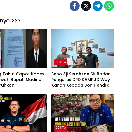
nnya >>>
BERITA
ng Takut Copot Kades
Seno Aji Serahkan SK Badan
rwah Bupati Madina
Pengurus DPD KAMPUD Way
aruhkan
Kanan Kepada Jon Hendra
BERITA