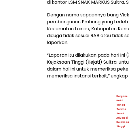
di kantor LSM SNAK MARKUS Sultra. Se
Dengan nama sapaannya bang Vicky
pembangunan Embung yang terletak
Kecamatan Lainea, Kabupaten Konaw
diduga tidak sesuai RAB atau tidak 
laporkan.
“Laporan itu dilakukan pada hari ini 
Kejaksaan Tinggi (Kejati) Sultra, untu
dalam hal ini untuk memeriksa peke
memeriksa instansi terkait,” ungkap
Kergam.
Bukti
Tanda
Terima
Surat
Aduan di
Kejaksa
Tinggi