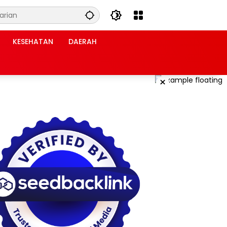
KESEHATAN
DAERAH
×