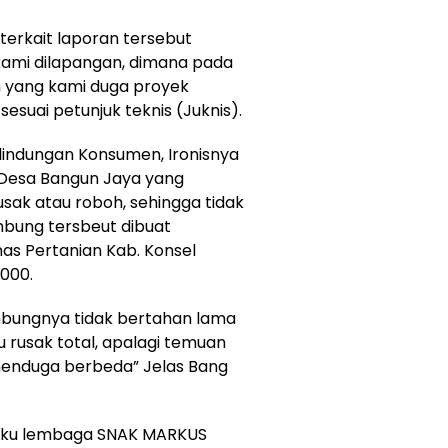
 terkait laporan tersebut
 kami dilapangan, dimana pada
an yang kami duga proyek
sesuai petunjuk teknis (Juknis).
rlindungan Konsumen, Ironisnya
 Desa Bangun Jaya yang
sak atau roboh, sehingga tidak
mbung tersbeut dibuat
s Pertanian Kab. Konsel
.000.
Embungnya tidak bertahan lama
 rusak total, apalagi temuan
 menduga berbeda” Jelas Bang
elaku lembaga SNAK MARKUS