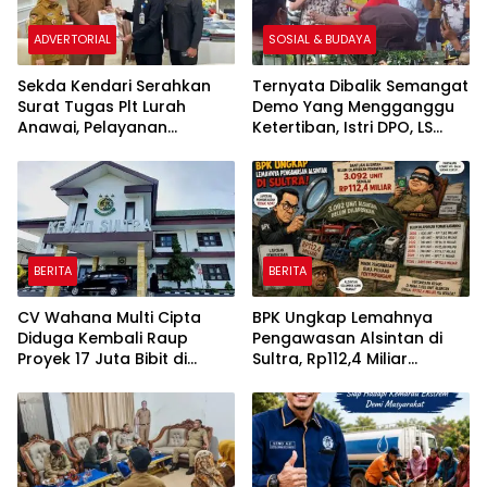
ADVERTORIAL
SOSIAL & BUDAYA
Sekda Kendari Serahkan
Ternyata Dibalik Semangat
Surat Tugas Plt Lurah
Demo Yang Mengganggu
Anawai, Pelayanan
Ketertiban, Istri DPO, LS
Masyarakat Dipastikan
Inginkan SP3 Kasus
Tetap Berjalan
Suaminya
BERITA
BERITA
CV Wahana Multi Cipta
BPK Ungkap Lemahnya
Diduga Kembali Raup
Pengawasan Alsintan di
Proyek 17 Juta Bibit di
Sultra, Rp112,4 Miliar
Tengah Bayang-Bayang
Bantuan Belum Dilaporkan
Kasus Rp26 Miliar,
Pemanfaatannya
Kasipenkum: Kami
Menunggu P21 dari Polda
Sultra