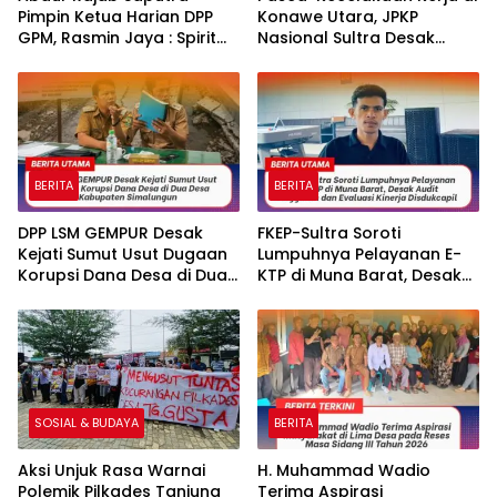
Pimpin Ketua Harian DPP
Konawe Utara, JPKP
GPM, Rasmin Jaya : Spirit
Nasional Sultra Desak
Baru Marhaenis Sultra di
Disnakertrans Audit PT ICP.
Nasional
BERITA
BERITA
DPP LSM GEMPUR Desak
FKEP-Sultra Soroti
Kejati Sumut Usut Dugaan
Lumpuhnya Pelayanan E-
Korupsi Dana Desa di Dua
KTP di Muna Barat, Desak
Desa Kabupaten
Audit Anggaran dan
Simalungun
Evaluasi Kinerja Disdukcapil
SOSIAL & BUDAYA
BERITA
Aksi Unjuk Rasa Warnai
H. Muhammad Wadio
Polemik Pilkades Tanjung
Terima Aspirasi