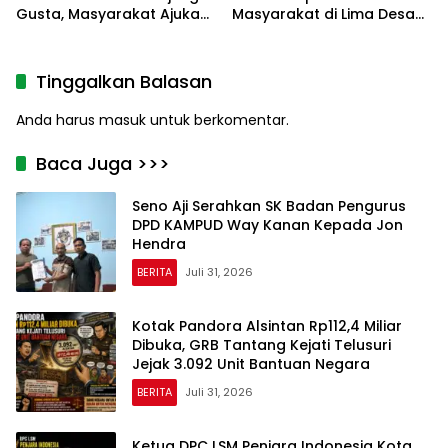
Gusta, Masyarakat Ajukan
Masyarakat di Lima Desa
7 Tuntutan
pada Reses Masa Sidang
III Tahun 2026
Tinggalkan Balasan
Anda harus
masuk
untuk berkomentar.
Baca Juga >>>
Seno Aji Serahkan SK Badan Pengurus
DPD KAMPUD Way Kanan Kepada Jon
Hendra
BERITA
Juli 31, 2026
Kotak Pandora Alsintan Rp112,4 Miliar
Dibuka, GRB Tantang Kejati Telusuri
Jejak 3.092 Unit Bantuan Negara
BERITA
Juli 31, 2026
Ketua DPC LSM Penjara Indonesia Kota