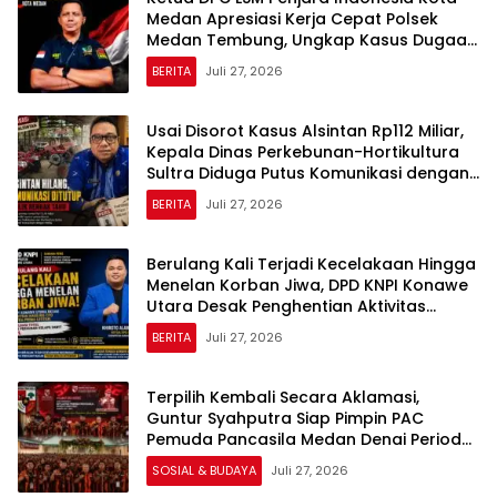
Medan Apresiasi Kerja Cepat Polsek
Medan Tembung, Ungkap Kasus Dugaan
Pemerasan
BERITA
Juli 27, 2026
Usai Disorot Kasus Alsintan Rp112 Miliar,
Kepala Dinas Perkebunan-Hortikultura
Sultra Diduga Putus Komunikasi dengan
Media
BERITA
Juli 27, 2026
Berulang Kali Terjadi Kecelakaan Hingga
Menelan Korban Jiwa, DPD KNPI Konawe
Utara Desak Penghentian Aktivitas
Hauling dan Evaluasi Total Perizinan PT
BERITA
Juli 27, 2026
Sultra Prima Lestari
Terpilih Kembali Secara Aklamasi,
Guntur Syahputra Siap Pimpin PAC
Pemuda Pancasila Medan Denai Periode
2026–2029
SOSIAL & BUDAYA
Juli 27, 2026