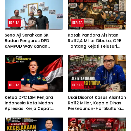
BERITA
BERITA
Seno Aji Serahkan SK
Kotak Pandora Alsintan
Badan Pengurus DPD
Rp112,4 Miliar Dibuka, GRB
KAMPUD Way Kanan
Tantang Kejati Telusuri
Kepada Jon Hendra
Jejak 3.092 Unit Bantuan
Negara
BERITA
BERITA
Ketua DPC LSM Penjara
Usai Disorot Kasus Alsintan
Indonesia Kota Medan
Rp112 Miliar, Kepala Dinas
Apresiasi Kerja Cepat
Perkebunan-Hortikultura
Polsek Medan Tembung,
Sultra Diduga Putus
Ungkap Kasus Dugaan
Komunikasi dengan Media
Pemerasan