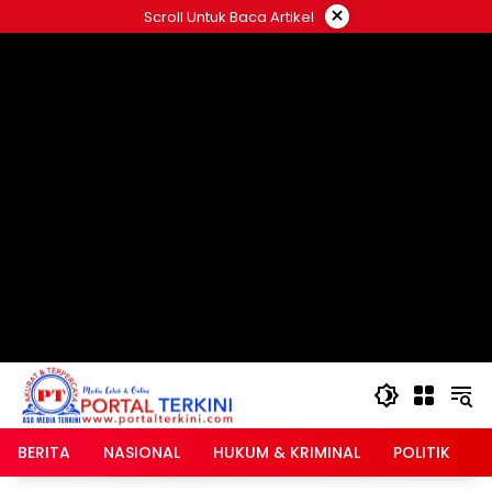
Langsung
×
Scroll Untuk Baca Artikel
ke
google.com, pub-2546408695661880, DIRECT,
konten
f08c47fec0942fa0
BERITA
NASIONAL
HUKUM & KRIMINAL
POLITIK