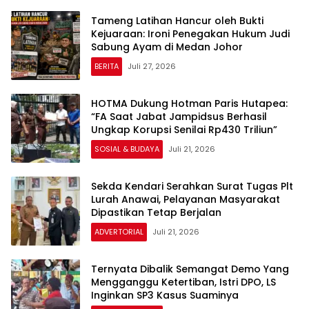
Tameng Latihan Hancur oleh Bukti
Kejuaraan: Ironi Penegakan Hukum Judi
Sabung Ayam di Medan Johor
BERITA
Juli 27, 2026
HOTMA Dukung Hotman Paris Hutapea:
“FA Saat Jabat Jampidsus Berhasil
Ungkap Korupsi Senilai Rp430 Triliun”
SOSIAL & BUDAYA
Juli 21, 2026
Sekda Kendari Serahkan Surat Tugas Plt
Lurah Anawai, Pelayanan Masyarakat
Dipastikan Tetap Berjalan
ADVERTORIAL
Juli 21, 2026
Ternyata Dibalik Semangat Demo Yang
Mengganggu Ketertiban, Istri DPO, LS
Inginkan SP3 Kasus Suaminya