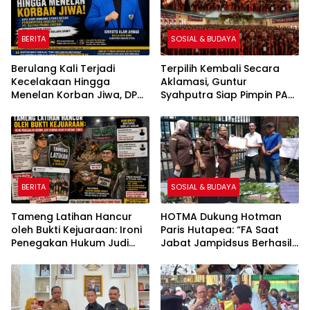
BERITA
SOSIAL & BUDAYA
Berulang Kali Terjadi
Terpilih Kembali Secara
Kecelakaan Hingga
Aklamasi, Guntur
Menelan Korban Jiwa, DPD
Syahputra Siap Pimpin PAC
KNPI Konawe Utara Desak
Pemuda Pancasila Medan
Penghentian Aktivitas
Denai Periode 2026–2029
Hauling dan Evaluasi Total
Perizinan PT Sultra Prima
Lestari
BERITA
SOSIAL & BUDAYA
Tameng Latihan Hancur
HOTMA Dukung Hotman
oleh Bukti Kejuaraan: Ironi
Paris Hutapea: “FA Saat
Penegakan Hukum Judi
Jabat Jampidsus Berhasil
Sabung Ayam di Medan
Ungkap Korupsi Senilai
Johor
Rp430 Triliun”