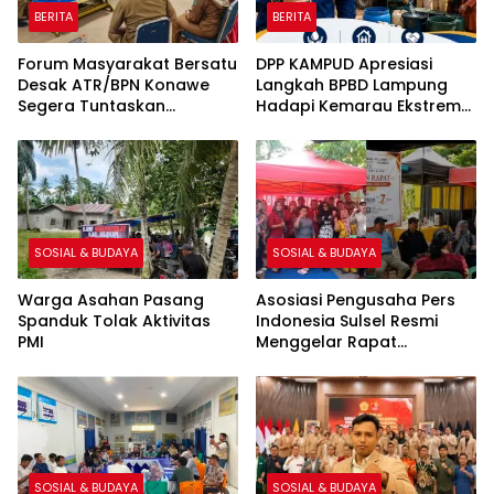
BERITA
BERITA
Forum Masyarakat Bersatu
DPP KAMPUD Apresiasi
Desak ATR/BPN Konawe
Langkah BPBD Lampung
Segera Tuntaskan
Hadapi Kemarau Ekstrem
Sengketa Tanah di Desa
Lewat Program Bantuan Air
Olu Onua, Beri Tenggat
Bersih
Waktu 2×24 Jam
SOSIAL & BUDAYA
SOSIAL & BUDAYA
Warga Asahan Pasang
Asosiasi Pengusaha Pers
Spanduk Tolak Aktivitas
Indonesia Sulsel Resmi
PMI
Menggelar Rapat
Pembentukan Pengurus
SOSIAL & BUDAYA
SOSIAL & BUDAYA