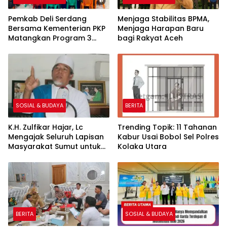
Pemkab Deli Serdang
Menjaga Stabilitas BPMA,
Bersama Kementerian PKP
Menjaga Harapan Baru
Matangkan Program 3
bagi Rakyat Aceh
Juta Rumah Lahan di
Percut Sei Tuan Disurvei
SOSIAL & BUDAYA
BERITA
K.H. Zulfikar Hajar, Lc
Trending Topik: 11 Tahanan
Mengajak Seluruh Lapisan
Kabur Usai Bobol Sel Polres
Masyarakat Sumut untuk
Kolaka Utara
Memperkuat Tali
Persaudaraan Baik Suku
dan Agama
BERITA
SOSIAL & BUDAYA