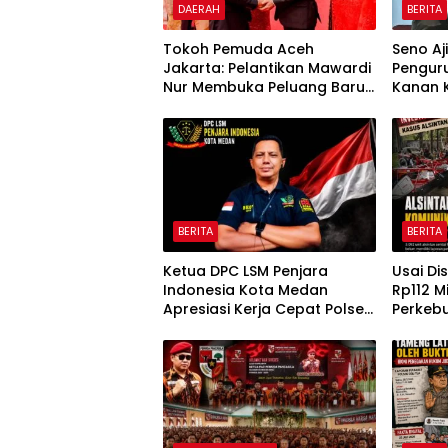
DAERAH
BERITA
Tokoh Pemuda Aceh
Seno Aj
Jakarta: Pelantikan Mawardi
Pengur
Nur Membuka Peluang Baru
Kanan 
bagi Kemajuan Migas Aceh
BERITA
BERITA
Ketua DPC LSM Penjara
Usai Di
Indonesia Kota Medan
Rp112 M
Apresiasi Kerja Cepat Polsek
Perkebu
Medan Tembung, Ungkap
Sultra 
Kasus Dugaan Pemerasan
Komuni