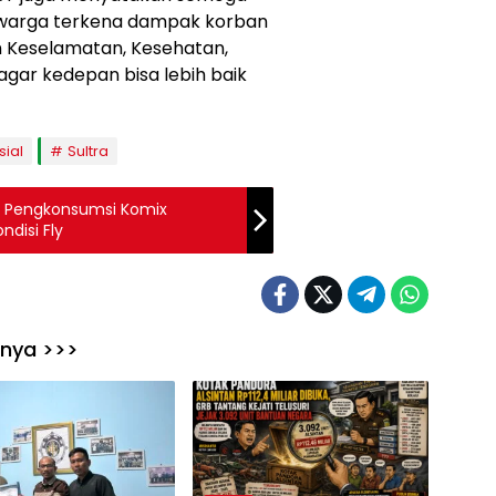
r warga terkena dampak korban
kan Keselamatan, Kesehatan,
agar kedepan bisa lebih baik
sial
Sultra
 Pengkonsumsi Komix
disi Fly
nnya >>>