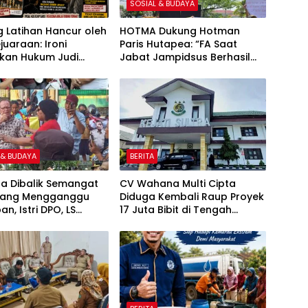
SOSIAL & BUDAYA
 Latihan Hancur oleh
HOTMA Dukung Hotman
juaraan: Ironi
Paris Hutapea: “FA Saat
kan Hukum Judi
Jabat Jampidsus Berhasil
 Ayam di Medan
Ungkap Korupsi Senilai
Rp430 Triliun”
 & BUDAYA
BERITA
ta Dibalik Semangat
CV Wahana Multi Cipta
Yang Mengganggu
Diduga Kembali Raup Proyek
an, Istri DPO, LS
17 Juta Bibit di Tengah
n SP3 Kasus
Bayang-Bayang Kasus Rp26
ya
Miliar, Kasipenkum: Kami
Menunggu P21 dari Polda
Sultra