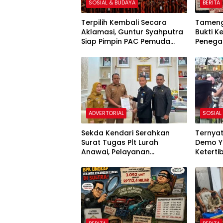
SOSIAL & BUDAYA
BERITA
Terpilih Kembali Secara
Tameng
Aklamasi, Guntur Syahputra
Bukti Ke
Siap Pimpin PAC Pemuda
Penega
Pancasila Medan Denai
Sabung
Periode 2026–2029
Johor
ADVERTORIAL
SOSIAL
Sekda Kendari Serahkan
Ternya
Surat Tugas Plt Lurah
Demo 
Anawai, Pelayanan
Ketertib
Masyarakat Dipastikan
Inginka
Tetap Berjalan
Suamin