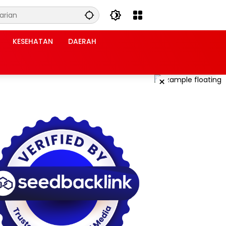
KESEHATAN
DAERAH
×