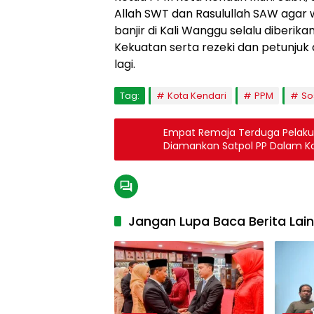
Allah SWT dan Rasulullah SAW aga
banjir di Kali Wanggu selalu diberi
Kekuatan serta rezeki dan petunjuk 
lagi.
Tag:
Kota Kendari
PPM
So
Empat Remaja Terduga Pelaku
Diamankan Satpol PP Dalam Kon
Jangan Lupa Baca Berita Lai