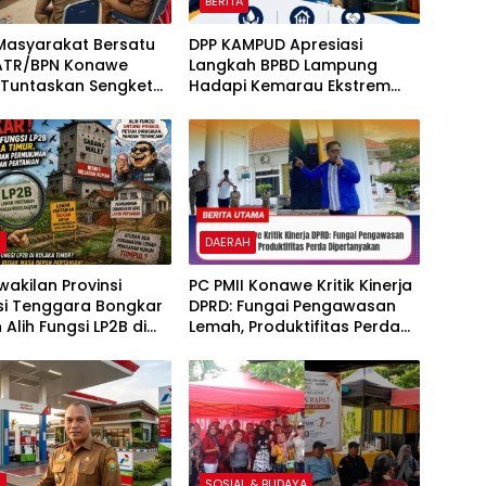
BERITA
Masyarakat Bersatu
DPP KAMPUD Apresiasi
ATR/BPN Konawe
Langkah BPBD Lampung
 Tuntaskan Sengketa
Hadapi Kemarau Ekstrem
i Desa Olu Onua, Beri
Lewat Program Bantuan Air
t Waktu 2×24 Jam
Bersih
H
DAERAH
wakilan Provinsi
PC PMII Konawe Kritik Kinerja
si Tenggara Bongkar
DPRD: Fungai Pengawasan
Alih Fungsi LP2B di
Lemah, Produktifitas Perda
Timur, Sarang Walet
Dipertanyakan
mukiman Berdiri di
ertanian
H
SOSIAL & BUDAYA