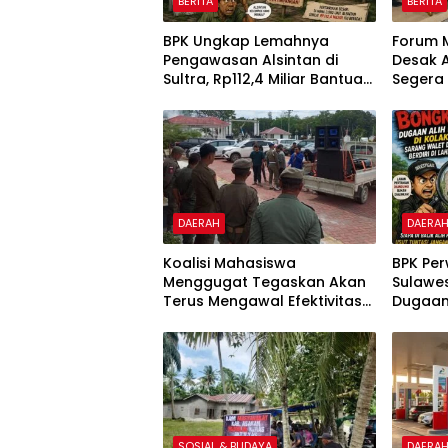
BERITA
BERITA
BPK Ungkap Lemahnya
Forum 
Pengawasan Alsintan di
Desak 
Sultra, Rp112,4 Miliar Bantuan
Segera
Belum Dilaporkan
Tanah d
Pemanfaatannya
Tengga
DAERAH
DAERA
Koalisi Mahasiswa
BPK Per
Menggugat Tegaskan Akan
Sulawe
Terus Mengawal Efektivitas
Dugaan 
Kinerja DPRD Kabupaten
Kolaka 
Konawe
dan Per
Lahan P
SOSIAL & BUDAYA
DAERA