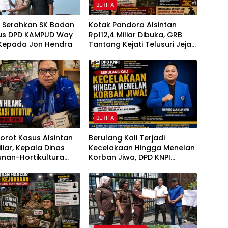
BERITA
i Serahkan SK Badan
Kotak Pandora Alsintan
us DPD KAMPUD Way
Rp112,4 Miliar Dibuka, GRB
Kepada Jon Hendra
Tantang Kejati Telusuri Jejak
3.092 Unit Bantuan Negara
BERITA
sorot Kasus Alsintan
Berulang Kali Terjadi
iliar, Kepala Dinas
Kecelakaan Hingga Menelan
nan-Hortikultura
Korban Jiwa, DPD KNPI
Diduga Putus
Konawe Utara Desak
kasi dengan Media
Penghentian Aktivitas
Hauling dan Evaluasi Total
Perizinan PT Sultra Prima
Lestari