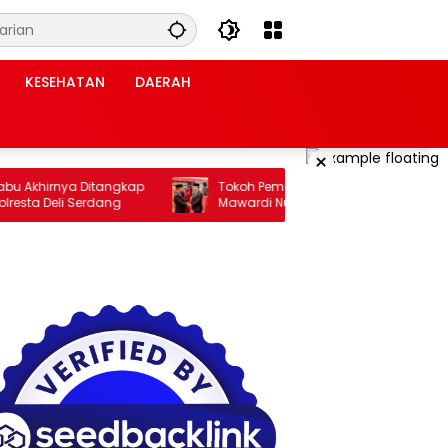
KESEHATAN
DAERAH
×
khirnya Ditangkap
Tokoh Pemuda Aceh Jakarta: Pelantikan
ta Deli Serdang
Mawardi Nur Membuka Peluang Baru
bagi Kemajuan Migas Aceh