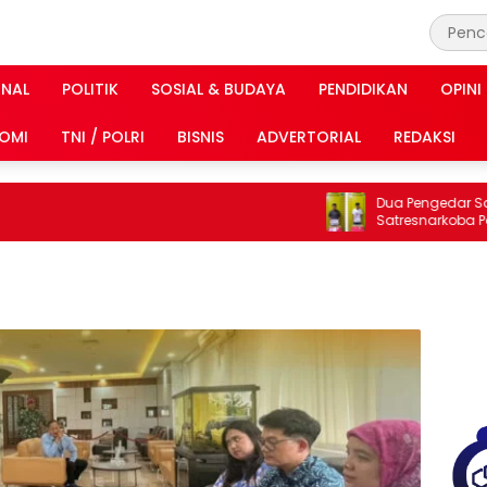
INAL
POLITIK
SOSIAL & BUDAYA
PENDIDIKAN
OPINI
OMI
TNI / POLRI
BISNIS
ADVERTORIAL
REDAKSI
Dua Pengedar Sabu A
Satresnarkoba Polres