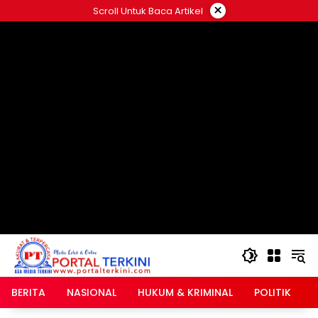
Langsung
×
Scroll Untuk Baca Artikel
ke
google.com, pub-2546408695661880, DIRECT,
konten
f08c47fec0942fa0
BERITA
NASIONAL
HUKUM & KRIMINAL
POLITIK