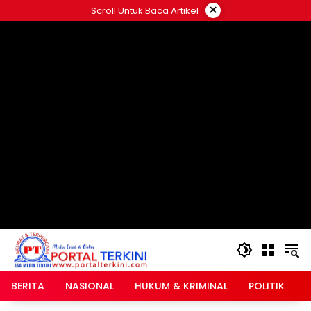
Langsung
×
Scroll Untuk Baca Artikel
ke
google.com, pub-2546408695661880, DIRECT,
konten
f08c47fec0942fa0
BERITA
NASIONAL
HUKUM & KRIMINAL
POLITIK