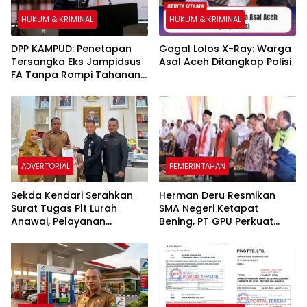
HUKUM & KRIMINAL
HUKUM & KRIMINAL
DPP KAMPUD: Penetapan
Gagal Lolos X-Ray: Warga
Tersangka Eks Jampidsus
Asal Aceh Ditangkap Polisi
FA Tanpa Rompi Tahanan
dan Borgol, Ada Perlakuan
Khusus
ADVERTORIAL
PEMERINTAHAN
Sekda Kendari Serahkan
Herman Deru Resmikan
Surat Tugas Plt Lurah
SMA Negeri Ketapat
Anawai, Pelayanan
Bening, PT GPU Perkuat
Masyarakat Dipastikan
Pemerataan Pendidikan di
Tetap Berjalan
Muratara