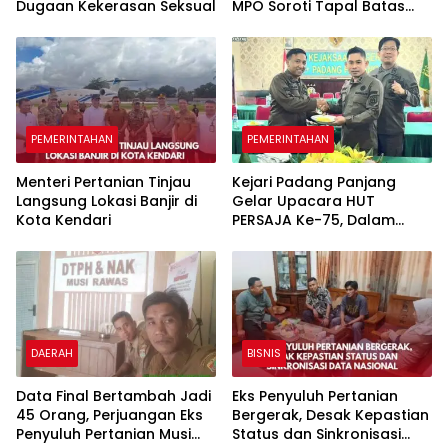
Dugaan Kekerasan Seksual
MPO Soroti Tapal Batas
dan Pertambangan di
Wilayah Adat Pondidaha
PEMERINTAHAN
PEMERINTAHAN
Menteri Pertanian Tinjau
Kejari Padang Panjang
Langsung Lokasi Banjir di
Gelar Upacara HUT
Kota Kendari
PERSAJA Ke-75, Dalam
Mengawal Kedaulatan
DAERAH
BISNIS
Data Final Bertambah Jadi
Eks Penyuluh Pertanian
45 Orang, Perjuangan Eks
Bergerak, Desak Kepastian
Penyuluh Pertanian Musi
Status dan Sinkronisasi