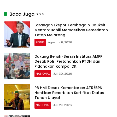
Rawas Kian Mendekati Titik
Data Nasional
Terang
Baca Juga >>>
Larangan Ekspor Tembaga & Bauksit
Mentah: Bahlil Memastikan Pemerintah
Tetap Melarang
BISNIS
Agustus 8, 2026
Dukung Bersih-Bersih Institusi, AMPP
Desak Polri Pertahankan PTDH dan
Pidanakan Kompol DK
NASIONAL
Juli 30, 2026
PB HMI Desak Kementarian ATR/BPN
Hentikan Penerbitan Sertifikat Diatas
Tanah Ulayat
NASIONAL
Juli 29, 2026