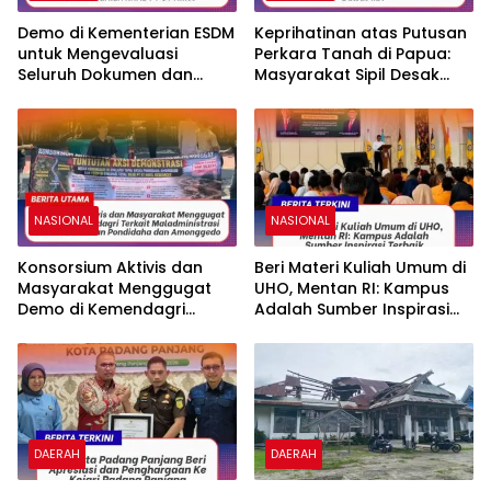
Demo di Kementerian ESDM
Keprihatinan atas Putusan
untuk Mengevaluasi
Perkara Tanah di Papua:
Seluruh Dokumen dan
Masyarakat Sipil Desak
Tidak Keluarkan RKAB PT
Transparansi Bawas MA
ST Nikel
NASIONAL
NASIONAL
Konsorsium Aktivis dan
Beri Materi Kuliah Umum di
Masyarakat Menggugat
UHO, Mentan RI: Kampus
Demo di Kemendagri
Adalah Sumber Inspirasi
Terkait Maladministrasi
Terbaik
Batas Kecamatan
Pondidaha dan
Amonggedo
DAERAH
DAERAH