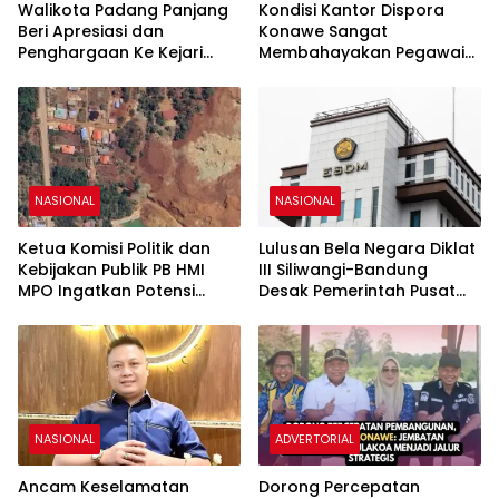
Walikota Padang Panjang
Kondisi Kantor Dispora
Beri Apresiasi dan
Konawe Sangat
Penghargaan Ke Kejari
Membahayakan Pegawai
Padang Panjang
Dalam Melakukan Aktivitas
NASIONAL
NASIONAL
Ketua Komisi Politik dan
Lulusan Bela Negara Diklat
Kebijakan Publik PB HMI
III Siliwangi-Bandung
MPO Ingatkan Potensi
Desak Pemerintah Pusat
Relokasi Warga Torobulu
Cabut IUP PT WIN
Akibat Dugaan Dampak
Pertambangan
NASIONAL
ADVERTORIAL
Ancam Keselamatan
Dorong Percepatan