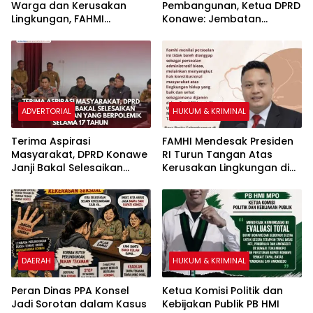
Warga dan Kerusakan
Pembangunan, Ketua DPRD
Lingkungan, FAHMI
Konawe: Jembatan
Mendesak Kementerian
Pondidaha-Sabulakoa
ESDM Cabut IUP PT WIN
Menjadi Jalur Strategis
ADVERTORIAL
HUKUM & KRIMINAL
Terima Aspirasi
FAMHI Mendesak Presiden
Masyarakat, DPRD Konawe
RI Turun Tangan Atas
Janji Bakal Selesaikan
Kerusakan Lingkungan di
Batas Kecamatan yang
Torobulu Akibat Aktivitas
Berpolemik Selama 17
PT. WIN
Tahun
DAERAH
HUKUM & KRIMINAL
Peran Dinas PPA Konsel
Ketua Komisi Politik dan
Jadi Sorotan dalam Kasus
Kebijakan Publik PB HMI