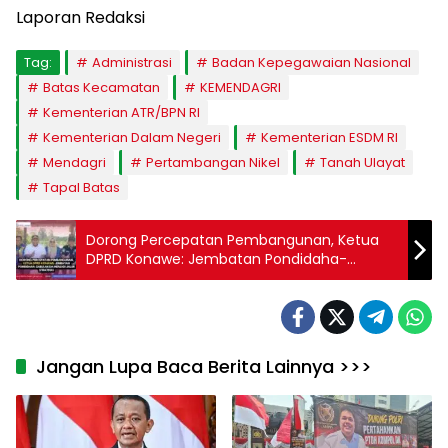
Laporan Redaksi
Tag:
Administrasi
Badan Kepegawaian Nasional
Batas Kecamatan
KEMENDAGRI
Kementerian ATR/BPN RI
Kementerian Dalam Negeri
Kementerian ESDM RI
Mendagri
Pertambangan Nikel
Tanah Ulayat
Tapal Batas
Dorong Percepatan Pembangunan, Ketua
DPRD Konawe: Jembatan Pondidaha-
Sabulakoa Menjadi Jalur Strategis
Jangan Lupa Baca Berita Lainnya >>>