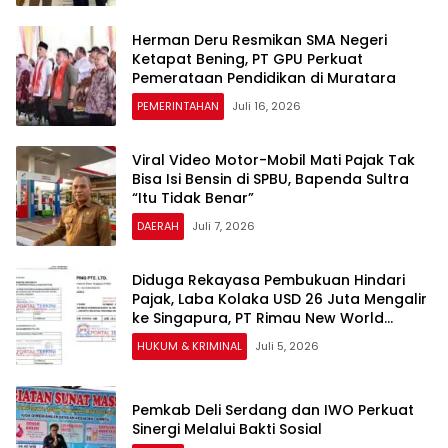
Herman Deru Resmikan SMA Negeri
Ketapat Bening, PT GPU Perkuat
Pemerataan Pendidikan di Muratara
PEMERINTAHAN
Juli 16, 2026
​Viral Video Motor-Mobil Mati Pajak Tak
Bisa Isi Bensin di SPBU, Bapenda Sultra
“Itu Tidak Benar”
DAERAH
Juli 7, 2026
Diduga Rekayasa Pembukuan Hindari
Pajak, Laba Kolaka USD 26 Juta Mengalir
ke Singapura, PT Rimau New World
Terseret Dugaan Pencucian Uang
HUKUM & KRIMINAL
Juli 5, 2026
Pemkab Deli Serdang dan IWO Perkuat
Sinergi Melalui Bakti Sosial