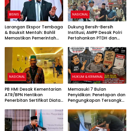
BISNIS
NASIONAL
Larangan Ekspor Tembaga
Dukung Bersih-Bersih
& Bauksit Mentah: Bahlil
Institusi, AMPP Desak Polri
Memastikan Pemerintah
Pertahankan PTDH dan
Tetap Melarang
Pidanakan Kompol DK
NASIONAL
HUKUM & KRIMINAL
PB HMI Desak Kementarian
Memasuki 7 Bulan
ATR/BPN Hentikan
Penyidikan: Penetapan dan
Penerbitan Sertifikat Diatas
Pengungkapan Tersangka
Tanah Ulayat
Kasus Pengadaan Fiktif
Bibit Pala dan Kakao Rp26
Miliar Dipertanyakan