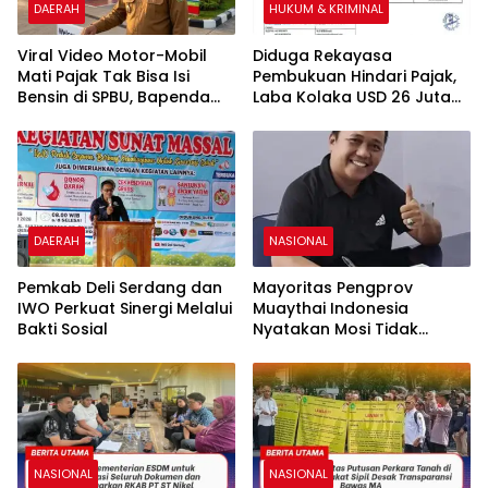
DAERAH
HUKUM & KRIMINAL
​Viral Video Motor-Mobil
Diduga Rekayasa
Mati Pajak Tak Bisa Isi
Pembukuan Hindari Pajak,
Bensin di SPBU, Bapenda
Laba Kolaka USD 26 Juta
Sultra “Itu Tidak Benar”
Mengalir ke Singapura, PT
Rimau New World Terseret
Dugaan Pencucian Uang
DAERAH
NASIONAL
Pemkab Deli Serdang dan
Mayoritas Pengprov
IWO Perkuat Sinergi Melalui
Muaythai Indonesia
Bakti Sosial
Nyatakan Mosi Tidak
Percaya kepada La Nyalla
Mattalitti
NASIONAL
NASIONAL