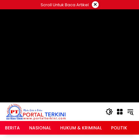
Langsung
×
Scroll Untuk Baca Artikel
ke
google.com, pub-2546408695661880, DIRECT,
konten
f08c47fec0942fa0
BERITA
NASIONAL
HUKUM & KRIMINAL
POLITIK