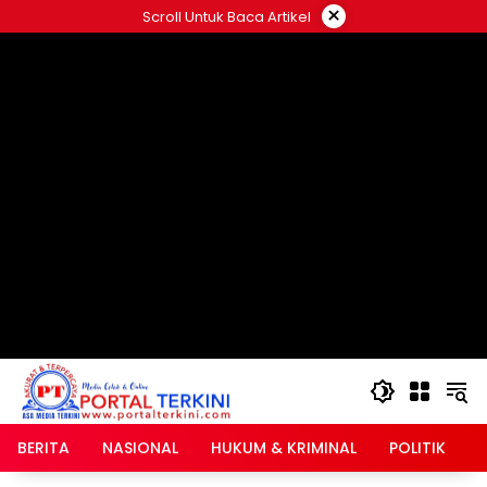
Langsung
×
Scroll Untuk Baca Artikel
ke
google.com, pub-2546408695661880, DIRECT,
konten
f08c47fec0942fa0
BERITA
NASIONAL
HUKUM & KRIMINAL
POLITIK