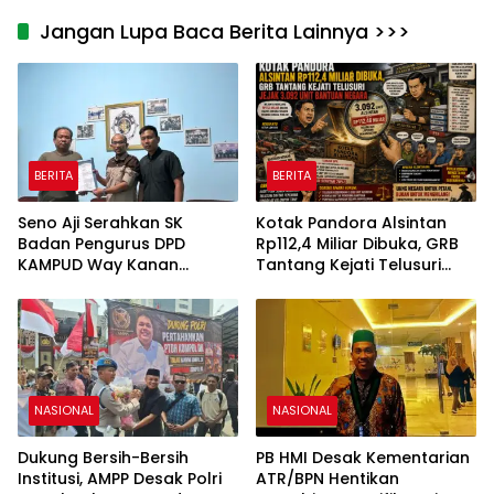
Jangan Lupa Baca Berita Lainnya >>>
BERITA
BERITA
Seno Aji Serahkan SK
Kotak Pandora Alsintan
Badan Pengurus DPD
Rp112,4 Miliar Dibuka, GRB
KAMPUD Way Kanan
Tantang Kejati Telusuri
Kepada Jon Hendra
Jejak 3.092 Unit Bantuan
Negara
NASIONAL
NASIONAL
Dukung Bersih-Bersih
PB HMI Desak Kementarian
Institusi, AMPP Desak Polri
ATR/BPN Hentikan