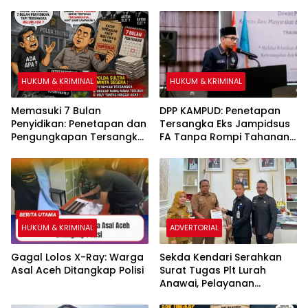
KNPI Konawe Utara Desak
Sabung Ayam di Medan
Penghentian Aktivitas
Johor
Hauling dan Evaluasi Total
Perizinan PT Sultra Prima
Lestari
HUKUM & KRIMINAL
HUKUM & KRIMINAL
Memasuki 7 Bulan
DPP KAMPUD: Penetapan
Penyidikan: Penetapan dan
Tersangka Eks Jampidsus
Pengungkapan Tersangka
FA Tanpa Rompi Tahanan
Kasus Pengadaan Fiktif
dan Borgol, Ada Perlakuan
Bibit Pala dan Kakao Rp26
Khusus
Miliar Dipertanyakan
HUKUM & KRIMINAL
ADVERTORIAL
Gagal Lolos X-Ray: Warga
Sekda Kendari Serahkan
Asal Aceh Ditangkap Polisi
Surat Tugas Plt Lurah
Anawai, Pelayanan
Masyarakat Dipastikan