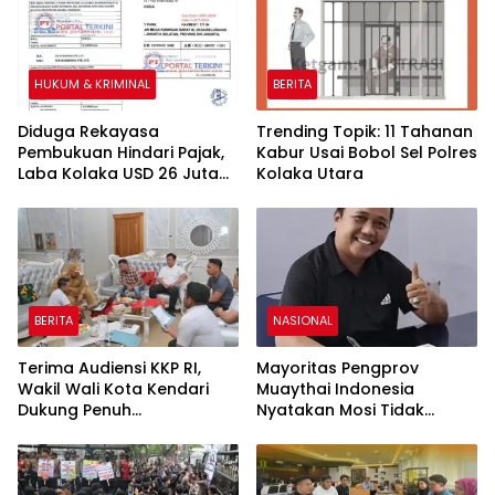
Waktu 2×24 Jam
HUKUM & KRIMINAL
BERITA
Diduga Rekayasa
Trending Topik: 11 Tahanan
Pembukuan Hindari Pajak,
Kabur Usai Bobol Sel Polres
Laba Kolaka USD 26 Juta
Kolaka Utara
Mengalir ke Singapura, PT
Rimau New World Terseret
Dugaan Pencucian Uang
BERITA
NASIONAL
Terima Audiensi KKP RI,
Mayoritas Pengprov
Wakil Wali Kota Kendari
Muaythai Indonesia
Dukung Penuh
Nyatakan Mosi Tidak
Pembangunan Kawasan
Percaya kepada La Nyalla
Pesisir di Tiga Kelurahan
Mattalitti