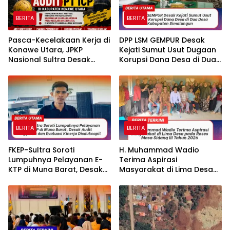
BERITA
BERITA
Pasca-Kecelakaan Kerja di
DPP LSM GEMPUR Desak
Konawe Utara, JPKP
Kejati Sumut Usut Dugaan
Nasional Sultra Desak
Korupsi Dana Desa di Dua
Disnakertrans Audit PT ICP.
Desa Kabupaten
Simalungun
BERITA
BERITA
FKEP-Sultra Soroti
H. Muhammad Wadio
Lumpuhnya Pelayanan E-
Terima Aspirasi
KTP di Muna Barat, Desak
Masyarakat di Lima Desa
Audit Anggaran dan
pada Reses Masa Sidang
Evaluasi Kinerja Disdukcapil
III Tahun 2026