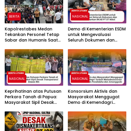
BERITA
NASIONAL
Kapolrestabes Medan
Demo di Kementerian ESDM
Tekankan Personel Tetap
untuk Mengevaluasi
Sabar dan Humanis Saat
Seluruh Dokumen dan
Melayani Aksi Massa KBMN
Tidak Keluarkan RKAB PT
ST Nikel
NASIONAL
NASIONAL
Keprihatinan atas Putusan
Konsorsium Aktivis dan
Perkara Tanah di Papua:
Masyarakat Menggugat
Masyarakat Sipil Desak
Demo di Kemendagri
Transparansi Bawas MA
Terkait Maladministrasi
Batas Kecamatan
Pondidaha dan
Amonggedo