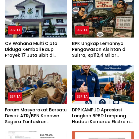
Tetap Berjalan
BERITA
BERITA
CV Wahana Multi Cipta
BPK Ungkap Lemahnya
Diduga Kembali Raup
Pengawasan Alsintan di
Proyek 17 Juta Bibit di
Sultra, Rp112,4 Miliar
Tengah Bayang-Bayang
Bantuan Belum Dilaporkan
Kasus Rp26 Miliar,
Pemanfaatannya
Kasipenkum: Kami
Menunggu P21 dari Polda
Sultra
BERITA
BERITA
Forum Masyarakat Bersatu
DPP KAMPUD Apresiasi
Desak ATR/BPN Konawe
Langkah BPBD Lampung
Segera Tuntaskan
Hadapi Kemarau Ekstrem
Sengketa Tanah di Desa
Lewat Program Bantuan Air
Olu Onua, Beri Tenggat
Bersih