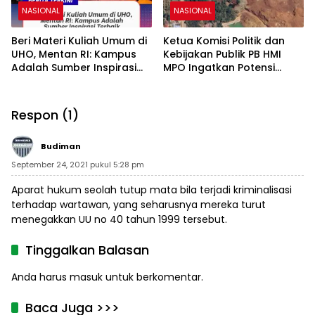
NASIONAL
NASIONAL
Beri Materi Kuliah Umum di
Ketua Komisi Politik dan
UHO, Mentan RI: Kampus
Kebijakan Publik PB HMI
Adalah Sumber Inspirasi
MPO Ingatkan Potensi
Terbaik
Relokasi Warga Torobulu
Akibat Dugaan Dampak
Pertambangan
Respon (1)
Budiman
September 24, 2021 pukul 5:28 pm
Aparat hukum seolah tutup mata bila terjadi kriminalisasi
terhadap wartawan, yang seharusnya mereka turut
menegakkan UU no 40 tahun 1999 tersebut.
Tinggalkan Balasan
Anda harus
masuk
untuk berkomentar.
Baca Juga >>>