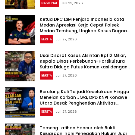
NASIONAL
Juli 29, 2026
Ketua DPC LSM Penjara Indonesia Kota
Medan Apresiasi Kerja Cepat Polsek
Medan Tembung, Ungkap Kasus Dugaan
Pemerasan
BERITA
Juli 27, 2026
Usai Disorot Kasus Alsintan Rp112 Miliar,
Kepala Dinas Perkebunan-Hortikultura
Sultra Diduga Putus Komunikasi dengan
Media
BERITA
Juli 27, 2026
Berulang Kali Terjadi Kecelakaan Hingga
Menelan Korban Jiwa, DPD KNPI Konawe
Utara Desak Penghentian Aktivitas
Hauling dan Evaluasi Total Perizinan PT
BERITA
Juli 27, 2026
Sultra Prima Lestari
Tameng Latihan Hancur oleh Bukti
Kejuaraan: Ironi Penegakan Hukum Judi