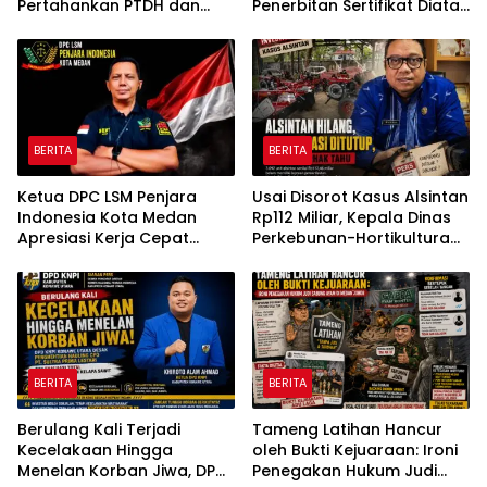
Pertahankan PTDH dan
Penerbitan Sertifikat Diatas
Pidanakan Kompol DK
Tanah Ulayat
BERITA
BERITA
Ketua DPC LSM Penjara
Usai Disorot Kasus Alsintan
Indonesia Kota Medan
Rp112 Miliar, Kepala Dinas
Apresiasi Kerja Cepat
Perkebunan-Hortikultura
Polsek Medan Tembung,
Sultra Diduga Putus
Ungkap Kasus Dugaan
Komunikasi dengan Media
Pemerasan
BERITA
BERITA
Berulang Kali Terjadi
Tameng Latihan Hancur
Kecelakaan Hingga
oleh Bukti Kejuaraan: Ironi
Menelan Korban Jiwa, DPD
Penegakan Hukum Judi