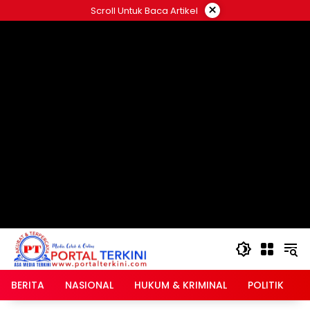
Langsung
×
Scroll Untuk Baca Artikel
ke
google.com, pub-2546408695661880, DIRECT,
konten
f08c47fec0942fa0
BERITA
NASIONAL
HUKUM & KRIMINAL
POLITIK