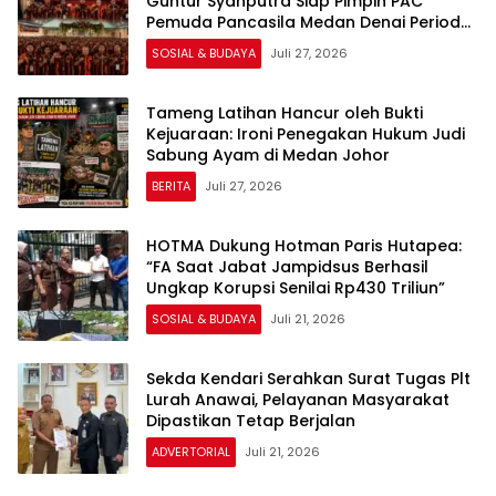
Guntur Syahputra Siap Pimpin PAC
Pemuda Pancasila Medan Denai Periode
2026–2029
SOSIAL & BUDAYA
Juli 27, 2026
Tameng Latihan Hancur oleh Bukti
Kejuaraan: Ironi Penegakan Hukum Judi
Sabung Ayam di Medan Johor
BERITA
Juli 27, 2026
HOTMA Dukung Hotman Paris Hutapea:
“FA Saat Jabat Jampidsus Berhasil
Ungkap Korupsi Senilai Rp430 Triliun”
SOSIAL & BUDAYA
Juli 21, 2026
Sekda Kendari Serahkan Surat Tugas Plt
Lurah Anawai, Pelayanan Masyarakat
Dipastikan Tetap Berjalan
ADVERTORIAL
Juli 21, 2026