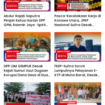
DAERAH
BERITA
‎‎Abdur Rajab Saputra
Pasca-Kecelakaan Kerja di
Pimpin Ketua Harian DPP
Konawe Utara, JPKP
GPM, Rasmin Jaya : Spirit
Nasional Sultra Desak
Baru Marhaenis Sultra di
Disnakertrans Audit PT ICP.
Nasional
BERITA
BERITA
DPP LSM GEMPUR Desak
FKEP-Sultra Soroti
Kejati Sumut Usut Dugaan
Lumpuhnya Pelayanan E-
Korupsi Dana Desa di Dua
KTP di Muna Barat, Desak
Desa Kabupaten
Audit Anggaran dan
Simalungun
Evaluasi Kinerja Disdukcapil