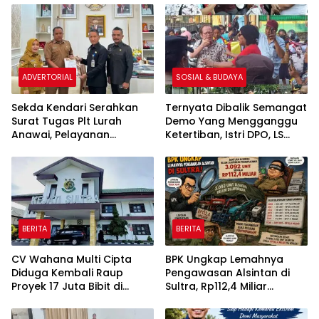
Johor
Rp430 Triliun”
ADVERTORIAL
SOSIAL & BUDAYA
Sekda Kendari Serahkan
Ternyata Dibalik Semangat
Surat Tugas Plt Lurah
Demo Yang Mengganggu
Anawai, Pelayanan
Ketertiban, Istri DPO, LS
Masyarakat Dipastikan
Inginkan SP3 Kasus
Tetap Berjalan
Suaminya
BERITA
BERITA
CV Wahana Multi Cipta
BPK Ungkap Lemahnya
Diduga Kembali Raup
Pengawasan Alsintan di
Proyek 17 Juta Bibit di
Sultra, Rp112,4 Miliar
Tengah Bayang-Bayang
Bantuan Belum Dilaporkan
Kasus Rp26 Miliar,
Pemanfaatannya