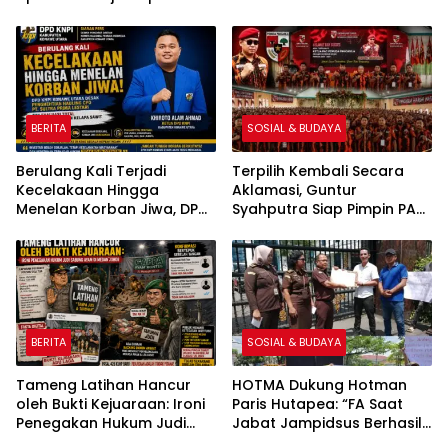
Polsek Medan Tembung,
Sultra Diduga Putus
Ungkap Kasus Dugaan
Komunikasi dengan Media
Pemerasan
BERITA
SOSIAL & BUDAYA
Berulang Kali Terjadi
Terpilih Kembali Secara
Kecelakaan Hingga
Aklamasi, Guntur
Menelan Korban Jiwa, DPD
Syahputra Siap Pimpin PAC
KNPI Konawe Utara Desak
Pemuda Pancasila Medan
Penghentian Aktivitas
Denai Periode 2026–2029
Hauling dan Evaluasi Total
Perizinan PT Sultra Prima
Lestari
BERITA
SOSIAL & BUDAYA
Tameng Latihan Hancur
HOTMA Dukung Hotman
oleh Bukti Kejuaraan: Ironi
Paris Hutapea: “FA Saat
Penegakan Hukum Judi
Jabat Jampidsus Berhasil
Sabung Ayam di Medan
Ungkap Korupsi Senilai