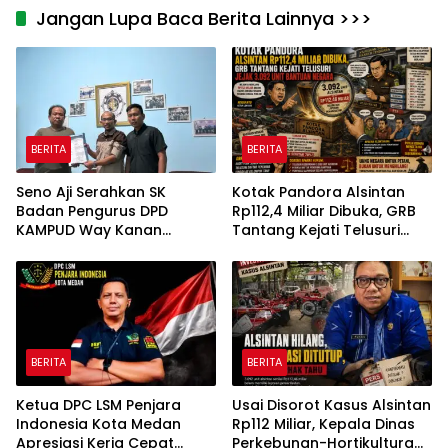
Jangan Lupa Baca Berita Lainnya >>>
BERITA
BERITA
Seno Aji Serahkan SK
Kotak Pandora Alsintan
Badan Pengurus DPD
Rp112,4 Miliar Dibuka, GRB
KAMPUD Way Kanan
Tantang Kejati Telusuri
Kepada Jon Hendra
Jejak 3.092 Unit Bantuan
Negara
BERITA
BERITA
Ketua DPC LSM Penjara
Usai Disorot Kasus Alsintan
Indonesia Kota Medan
Rp112 Miliar, Kepala Dinas
Apresiasi Kerja Cepat
Perkebunan-Hortikultura