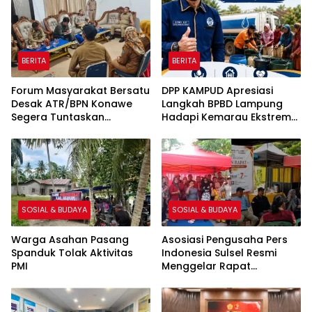
Kasipenkum: Kami
Menunggu P21 dari Polda
Sultra
BERITA
BERITA
Forum Masyarakat Bersatu
DPP KAMPUD Apresiasi
Desak ATR/BPN Konawe
Langkah BPBD Lampung
Segera Tuntaskan
Hadapi Kemarau Ekstrem
Sengketa Tanah di Desa
Lewat Program Bantuan Air
Olu Onua, Beri Tenggat
Bersih
Waktu 2×24 Jam
SOSIAL & BUDAYA
SOSIAL & BUDAYA
Warga Asahan Pasang
Asosiasi Pengusaha Pers
Spanduk Tolak Aktivitas
Indonesia Sulsel Resmi
PMI
Menggelar Rapat
Pembentukan Pengurus