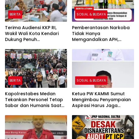
BERITA
SOSIAL & BUDAYA
Terima Audiensi KKP RI,
Pemberantasan Narkoba
Wakil Wali Kota Kendari
Tidak Hanya
Dukung Penuh
Memgandalkan APH,
Pembangunan Kawasan
Mahasiswa Diminta
Pesisir di Tiga Kelurahan
Menjadi Garda Terdepan
di Momentum HANI 2026
BERITA
SOSIAL & BUDAYA
Kapolrestabes Medan
Ketua PW KAMMI Sumut
Tekankan Personel Tetap
Mengimbau Penyampaian
Sabar dan Humanis Saat
Aspirasi Harus Jaga
Melayani Aksi Massa KBMN
Ketertiban