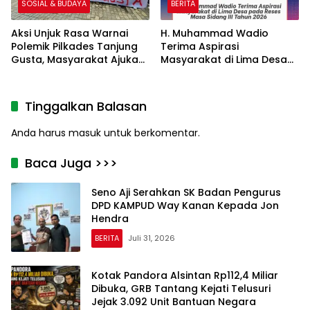
SOSIAL & BUDAYA
BERITA
Aksi Unjuk Rasa Warnai
H. Muhammad Wadio
Polemik Pilkades Tanjung
Terima Aspirasi
Gusta, Masyarakat Ajukan
Masyarakat di Lima Desa
7 Tuntutan
pada Reses Masa Sidang
III Tahun 2026
Tinggalkan Balasan
Anda harus
masuk
untuk berkomentar.
Baca Juga >>>
Seno Aji Serahkan SK Badan Pengurus
DPD KAMPUD Way Kanan Kepada Jon
Hendra
BERITA
Juli 31, 2026
Kotak Pandora Alsintan Rp112,4 Miliar
Dibuka, GRB Tantang Kejati Telusuri
Jejak 3.092 Unit Bantuan Negara