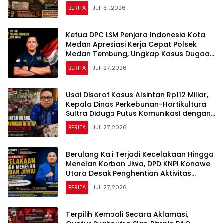
BERITA
Juli 31, 2026
Ketua DPC LSM Penjara Indonesia Kota
Medan Apresiasi Kerja Cepat Polsek
Medan Tembung, Ungkap Kasus Dugaan
Pemerasan
BERITA
Juli 27, 2026
Usai Disorot Kasus Alsintan Rp112 Miliar,
Kepala Dinas Perkebunan-Hortikultura
Sultra Diduga Putus Komunikasi dengan
Media
BERITA
Juli 27, 2026
Berulang Kali Terjadi Kecelakaan Hingga
Menelan Korban Jiwa, DPD KNPI Konawe
Utara Desak Penghentian Aktivitas
Hauling dan Evaluasi Total Perizinan PT
BERITA
Juli 27, 2026
Sultra Prima Lestari
Terpilih Kembali Secara Aklamasi,