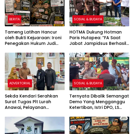
Perizinan PT Sultra Prima
Lestari
BERITA
SOSIAL & BUDAYA
Tameng Latihan Hancur
HOTMA Dukung Hotman
oleh Bukti Kejuaraan: Ironi
Paris Hutapea: “FA Saat
Penegakan Hukum Judi
Jabat Jampidsus Berhasil
Sabung Ayam di Medan
Ungkap Korupsi Senilai
Johor
Rp430 Triliun”
ADVERTORIAL
SOSIAL & BUDAYA
Sekda Kendari Serahkan
Ternyata Dibalik Semangat
Surat Tugas Plt Lurah
Demo Yang Mengganggu
Anawai, Pelayanan
Ketertiban, Istri DPO, LS
Masyarakat Dipastikan
Inginkan SP3 Kasus
Tetap Berjalan
Suaminya