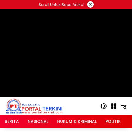
Langsung
×
Scroll Untuk Baca Artikel
ke
google.com, pub-2546408695661880, DIRECT,
konten
f08c47fec0942fa0
BERITA
NASIONAL
HUKUM & KRIMINAL
POLITIK