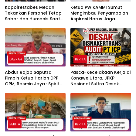
Kapolrestabes Medan
Ketua PW KAMMI Sumut
Tekankan Personel Tetap
Mengimbau Penyampaian
Sabar dan Humanis Saat
Aspirasi Harus Jaga
Melayani Aksi Massa KBMN
Ketertiban
DAERAH
BERITA
‎‎Abdur Rajab Saputra
Pasca-Kecelakaan Kerja di
Pimpin Ketua Harian DPP
Konawe Utara, JPKP
GPM, Rasmin Jaya : Spirit
Nasional Sultra Desak
Baru Marhaenis Sultra di
Disnakertrans Audit PT ICP.
Nasional
BERITA
BERITA