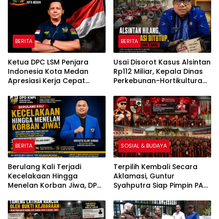
BERITA
BERITA
Ketua DPC LSM Penjara
Usai Disorot Kasus Alsintan
Indonesia Kota Medan
Rp112 Miliar, Kepala Dinas
Apresiasi Kerja Cepat
Perkebunan-Hortikultura
Polsek Medan Tembung,
Sultra Diduga Putus
Ungkap Kasus Dugaan
Komunikasi dengan Media
Pemerasan
BERITA
SOSIAL & BUDAYA
Berulang Kali Terjadi
Terpilih Kembali Secara
Kecelakaan Hingga
Aklamasi, Guntur
Menelan Korban Jiwa, DPD
Syahputra Siap Pimpin PAC
KNPI Konawe Utara Desak
Pemuda Pancasila Medan
Penghentian Aktivitas
Denai Periode 2026–2029
Hauling dan Evaluasi Total