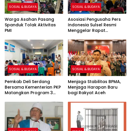
SOSIAL & BUDAYA
SOSIAL & BUDAYA
Warga Asahan Pasang
Asosiasi Pengusaha Pers
Spanduk Tolak Aktivitas
Indonesia Sulsel Resmi
PMI
Menggelar Rapat
Pembentukan Pengurus
SOSIAL & BUDAYA
SOSIAL & BUDAYA
Pemkab Deli Serdang
Menjaga Stabilitas BPMA,
Bersama Kementerian PKP
Menjaga Harapan Baru
Matangkan Program 3
bagi Rakyat Aceh
Juta Rumah Lahan di
Percut Sei Tuan Disurvei