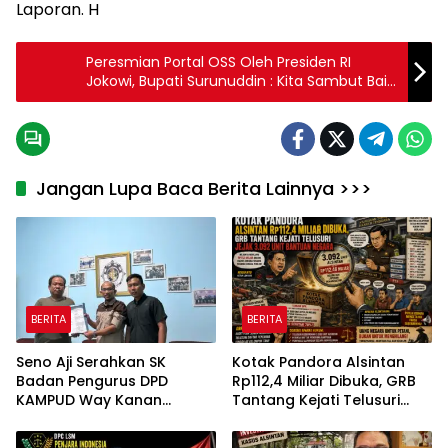
Laporan. H
Peresmian Portal OSS Oleh Presiden RI
Jokowi, Bupati Surunuddin : Kita Sambut Baik,
Dukung dan Evaluasi Regulasi Terkait
Perijinan Berinvestasi
Jangan Lupa Baca Berita Lainnya >>>
BERITA
BERITA
Seno Aji Serahkan SK
Kotak Pandora Alsintan
Badan Pengurus DPD
Rp112,4 Miliar Dibuka, GRB
KAMPUD Way Kanan
Tantang Kejati Telusuri
Kepada Jon Hendra
Jejak 3.092 Unit Bantuan
Negara