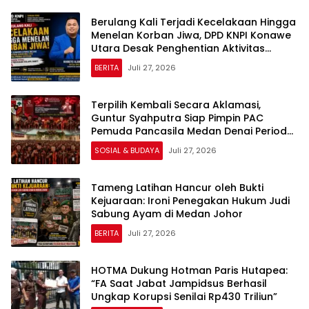
Berulang Kali Terjadi Kecelakaan Hingga
Menelan Korban Jiwa, DPD KNPI Konawe
Utara Desak Penghentian Aktivitas
Hauling dan Evaluasi Total Perizinan PT
BERITA
Juli 27, 2026
Sultra Prima Lestari
Terpilih Kembali Secara Aklamasi,
Guntur Syahputra Siap Pimpin PAC
Pemuda Pancasila Medan Denai Periode
2026–2029
SOSIAL & BUDAYA
Juli 27, 2026
Tameng Latihan Hancur oleh Bukti
Kejuaraan: Ironi Penegakan Hukum Judi
Sabung Ayam di Medan Johor
BERITA
Juli 27, 2026
HOTMA Dukung Hotman Paris Hutapea:
“FA Saat Jabat Jampidsus Berhasil
Ungkap Korupsi Senilai Rp430 Triliun”