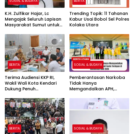
SOSIAL & BUDAYA
BERITA
K.H. Zulfikar Hajar, Lc
Trending Topik: 11 Tahanan
Mengajak Seluruh Lapisan
Kabur Usai Bobol Sel Polres
Masyarakat Sumut untuk
Kolaka Utara
Memperkuat Tali
Persaudaraan Baik Suku
dan Agama
BERITA
SOSIAL & BUDAYA
Terima Audiensi KKP RI,
Pemberantasan Narkoba
Wakil Wali Kota Kendari
Tidak Hanya
Dukung Penuh
Memgandalkan APH,
Pembangunan Kawasan
Mahasiswa Diminta
Pesisir di Tiga Kelurahan
Menjadi Garda Terdepan
di Momentum HANI 2026
BERITA
SOSIAL & BUDAYA