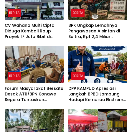
BERITA
BERITA
CV Wahana Multi Cipta
BPK Ungkap Lemahnya
Diduga Kembali Raup
Pengawasan Alsintan di
Proyek 17 Juta Bibit di
Sultra, Rp112,4 Miliar
Tengah Bayang-Bayang
Bantuan Belum Dilaporkan
Kasus Rp26 Miliar,
Pemanfaatannya
Kasipenkum: Kami
Menunggu P21 dari Polda
Sultra
BERITA
BERITA
Forum Masyarakat Bersatu
DPP KAMPUD Apresiasi
Desak ATR/BPN Konawe
Langkah BPBD Lampung
Segera Tuntaskan
Hadapi Kemarau Ekstrem
Sengketa Tanah di Desa
Lewat Program Bantuan Air
Olu Onua, Beri Tenggat
Bersih
Waktu 2×24 Jam