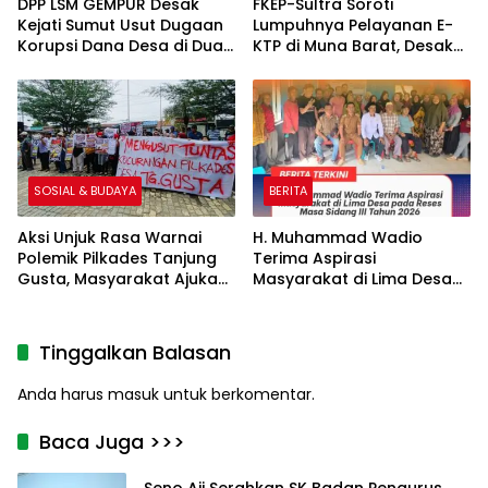
DPP LSM GEMPUR Desak
FKEP-Sultra Soroti
Kejati Sumut Usut Dugaan
Lumpuhnya Pelayanan E-
Korupsi Dana Desa di Dua
KTP di Muna Barat, Desak
Desa Kabupaten
Audit Anggaran dan
Simalungun
Evaluasi Kinerja Disdukcapil
SOSIAL & BUDAYA
BERITA
Aksi Unjuk Rasa Warnai
H. Muhammad Wadio
Polemik Pilkades Tanjung
Terima Aspirasi
Gusta, Masyarakat Ajukan
Masyarakat di Lima Desa
7 Tuntutan
pada Reses Masa Sidang
III Tahun 2026
Tinggalkan Balasan
Anda harus
masuk
untuk berkomentar.
Baca Juga >>>