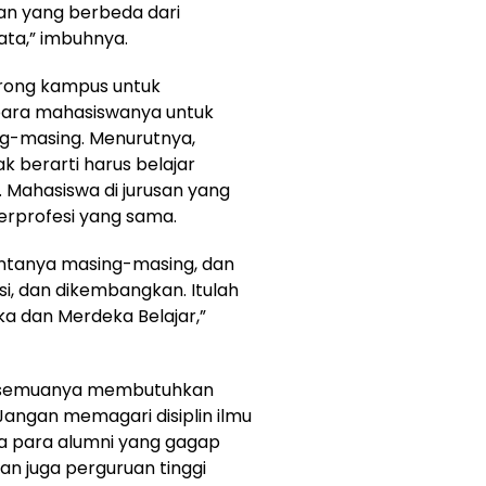
n yang berbeda dari
ta,” imbuhnya.
orong kampus untuk
ara mahasiswanya untuk
-masing. Menurutnya,
k berarti harus belajar
 Mahasiswa di jurusan yang
berprofesi yang sama.
ntanya masing-masing, dan
itasi, dan dikembangkan. Itulah
a dan Merdeka Belajar,”
n, semuanya membutuhkan
 Jangan memagari disiplin ilmu
ya para alumni yang gagap
 juga perguruan tinggi