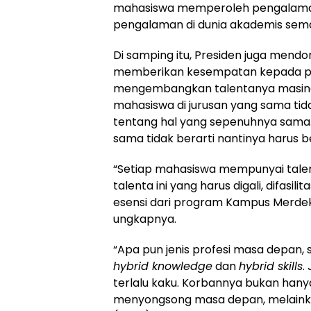
mahasiswa memperoleh pengalama
pengalaman di dunia akademis sema
Di samping itu, Presiden juga mend
memberikan kesempatan kepada p
mengembangkan talentanya masing
mahasiswa di jurusan yang sama tida
tentang hal yang sepenuhnya sama.
sama tidak berarti nantinya harus 
“Setiap mahasiswa mempunyai tale
talenta ini yang harus digali, difasil
esensi dari program Kampus Merdek
ungkapnya.
“Apa pun jenis profesi masa depa
hybrid knowledge
dan
hybrid skills
.
terlalu kaku. Korbannya bukan han
menyongsong masa depan, melainkan