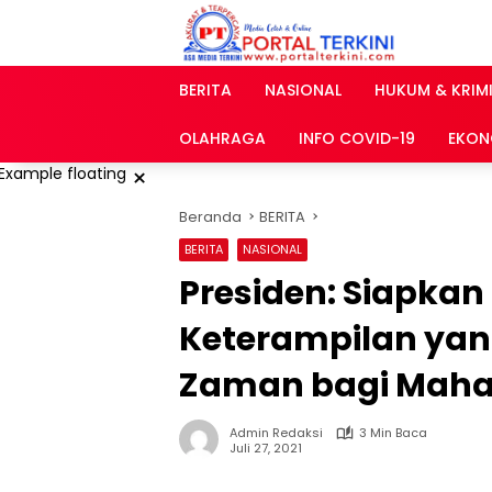
Langsung
ke
konten
BERITA
NASIONAL
HUKUM & KRIM
OLAHRAGA
INFO COVID-19
EKON
×
Beranda
BERITA
BERITA
NASIONAL
Presiden: Siapka
Keterampilan yan
Zaman bagi Maha
Admin Redaksi
3 Min Baca
Juli 27, 2021