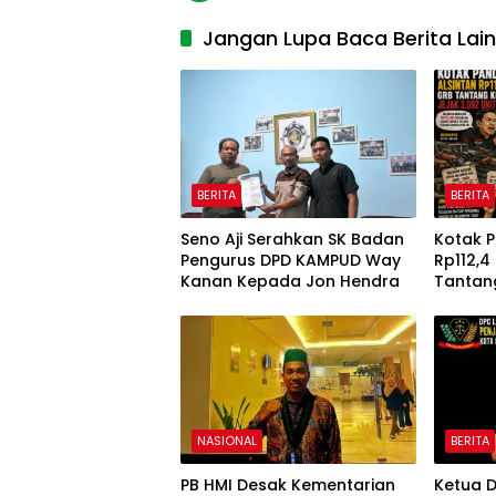
Jangan Lupa Baca Berita Lai
BERITA
BERITA
Seno Aji Serahkan SK Badan
Kotak P
Pengurus DPD KAMPUD Way
Rp112,4
Kanan Kepada Jon Hendra
Tantang
3.092 U
NASIONAL
BERITA
PB HMI Desak Kementarian
Ketua D