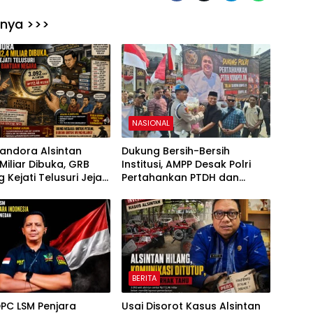
nnya >>>
NASIONAL
andora Alsintan
Dukung Bersih-Bersih
 Miliar Dibuka, GRB
Institusi, AMPP Desak Polri
 Kejati Telusuri Jejak
Pertahankan PTDH dan
nit Bantuan Negara
Pidanakan Kompol DK
BERITA
PC LSM Penjara
Usai Disorot Kasus Alsintan