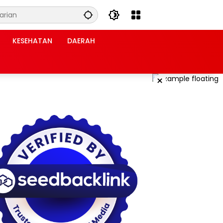
KESEHATAN
DAERAH
×