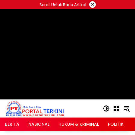
Langsung
×
Scroll Untuk Baca Artikel
ke
google.com, pub-2546408695661880, DIRECT,
konten
f08c47fec0942fa0
BERITA
NASIONAL
HUKUM & KRIMINAL
POLITIK